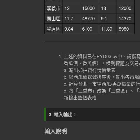
嘉義市
12
15000
13
12000
鳳山區
11.7
48770
9.1
14370
豐原區
9.84
6100
11.89
8980
上述的資料已在PYD03.py中，
香瓜價、香瓜價），橫列標題為交易
a. 輸出如拍賣行情價量表
b. 以西瓜價遞減排序後，輸出各市
c. 計算台北一市場西瓜/香瓜價量的
d. 將「三重市」改為「三重區」
新輸出整個表格
3. 輸入輸出：
輸入說明