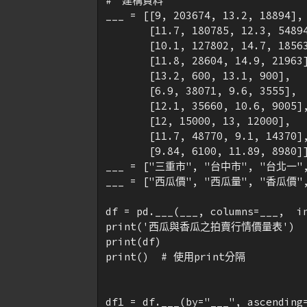
#　建構資料

___ = [[9, 203674, 13.2, 18894],

       [11.7, 180785, 12.3, 54894
       [10.1, 127802, 14.7, 18563
       [11.8, 28604, 14.9, 21963]
       [13.2, 600, 13.1, 900],

       [6.9, 38071, 9.6, 3555],

       [12.1, 35660, 10.6, 9005],
       [12, 15000, 13, 12000],

       [11.7, 48770, 9.1, 14370],
       [9.84, 6100, 11.89, 8980]]
___ = ["三重市", "台中市", "台北一"
___ = ["西瓜價", "西瓜量", "香瓜價",
df = pd.___(___, columns=___,  in
print('西瓜與香瓜之拍賣行情價量表')

print(df)

print()  # 使用print分隔

df1 = df.___(by="___", ascending=