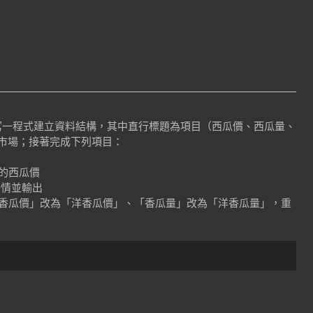
請撰寫一程式建立資料結構，其中直行標題為項目（西瓜價、西瓜量、
市場；接著完成下列項目：
場的西瓜價
行情並輸出
、「香瓜價」改為「洋香瓜價」、「香瓜量」改為「洋香瓜量」，重