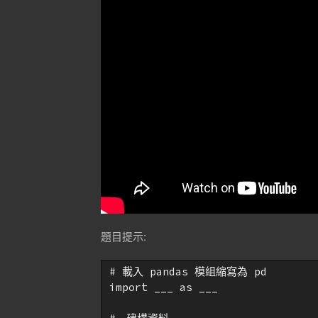
題目提示:
# 載入 pandas 模組縮寫為 pd

import ___ as ___
