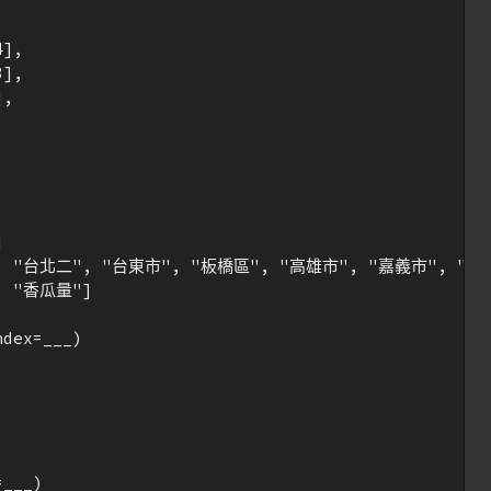
],

],

,







, "台北二", "台東市", "板橋區", "高雄市", "嘉義市", "鳳山
 "香瓜量"]

dex=___)

___)
