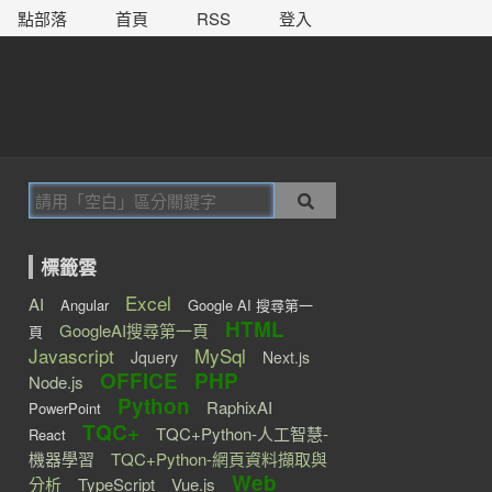
點部落
首頁
RSS
登入
標籤雲
Excel
AI
Angular
Google AI 搜尋第一
HTML
GoogleAI搜尋第一頁
頁
Javascript
MySql
Jquery
Next.js
OFFICE
PHP
Node.js
Python
RaphixAI
PowerPoint
TQC+
TQC+Python-人工智慧-
React
機器學習
TQC+Python-網頁資料擷取與
Web
分析
TypeScript
Vue.js