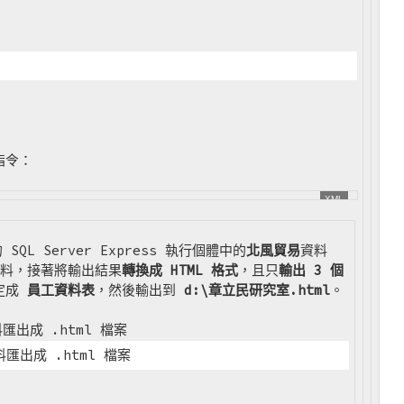
的指令：
 SQL Server Express 執行個體中的
北風貿易
資料
料，接著將輸出結果
轉換成 HTML 格式
，且只
輸出 3 個
定成
員工資料表
，然後輸出到
d:\章立民研究室.html
。
資料匯出成 .html 檔案