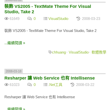
裝飾 VS2005 - TextMate Theme For Visual
Studio, Take 2
61649
0
VisualStudio
2008-03-23
裝飾 VS2005 - TextMate Theme For Visual Studio, Take 2
...繼續閱讀 »
chhuang
VisualStudio
軟體教學
2008-03-18
Resharper 讓 Web Service 也有 Intellisense
61023
0
.Net工具
2008-03-22
Resharper 讓 Web Service 也有 Intellisense
...繼續閱讀 »