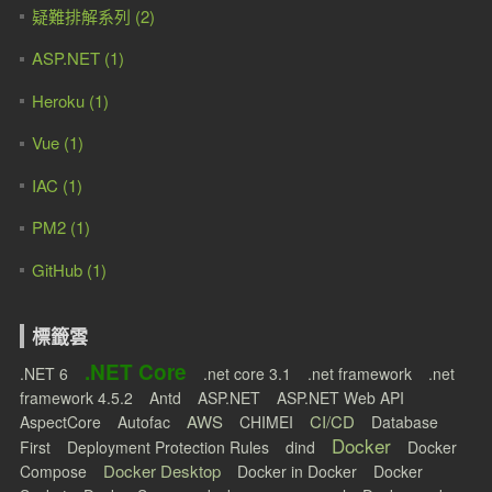
疑難排解系列 (2)
ASP.NET (1)
Heroku (1)
Vue (1)
IAC (1)
PM2 (1)
GitHub (1)
標籤雲
.NET Core
.NET 6
.net core 3.1
.net framework
.net
framework 4.5.2
Antd
ASP.NET
ASP.NET Web API
AWS
CI/CD
AspectCore
Autofac
CHIMEI
Database
Docker
First
Deployment Protection Rules
dind
Docker
Docker Desktop
Compose
Docker in Docker
Docker