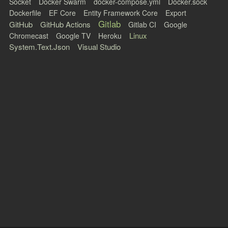
Socket
Docker Swarm
docker-compose.yml
Docker.sock
Dockerfile
EF Core
Entity Framework Core
Export
Gitlab
GitHub
GitHub Actions
Gitlab CI
Google
Linux
Chromecast
Google TV
Heroku
System.Text.Json
Visual Studio