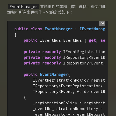
實現事件的業務（域）邏輯。
應使用此
EventManager
類執行所有事件操作。
它的定義如下：
public
class
EventManager
 : 
IEventManager
{

public
 IEventBus EventBus { 
get
; 
set
; }

private
readonly
 IEventRegistrationPolic
private
readonly
 IRepository<EventRegist
private
readonly
 IRepository<Event, Guid
public
EventManager
(
        IEventRegistrationPolicy registratio
        IRepository<EventRegistration> event
        IRepository<Event, Guid> eventRepos
{

        _registrationPolicy = registrationPo
        _eventRegistrationRepository = event
        _eventRepository = eventRepository;
