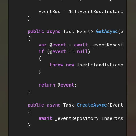
        EventBus = NullEventBus.Instance;

    }

public
async
 Task<Event> 
GetAsync
(
Guid 
{

var
 @
event
 = 
await
 _eventRepository.
if
 (@
event
 == 
null
)

        {

throw
new
 UserFriendlyException
        }

return
 @
event
;

    }

public
async
 Task 
CreateAsync
(
Event @
ev
{

await
 _eventRepository.InsertAsync(
    }
