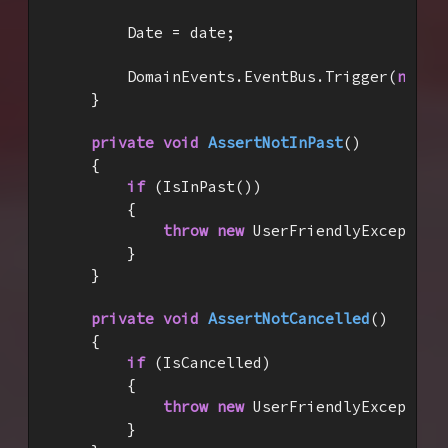
        Date = date;

        DomainEvents.EventBus.Trigger(
new
 E
    }

private
void
AssertNotInPast
(
)

{

if
 (IsInPast())

        {

throw
new
 UserFriendlyException
        }

    }

private
void
AssertNotCancelled
(
)

{

if
 (IsCancelled)

        {

throw
new
 UserFriendlyException
        }
