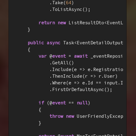
            .Take(
64
)

            .ToListAsync();

return
new
 ListResultDto<EventListDt
    }

public
async
 Task<EventDetailOutput> 
Ge
{

var
 @
event
 = 
await
 _eventRepository

            .GetAll()

            .Include(e => e.Registrations)

            .ThenInclude(r => r.User)

            .Where(e => e.Id == input.Id)

            .FirstOrDefaultAsync();

if
 (@
event
 == 
null
)

        {

throw
new
 UserFriendlyException
        }
