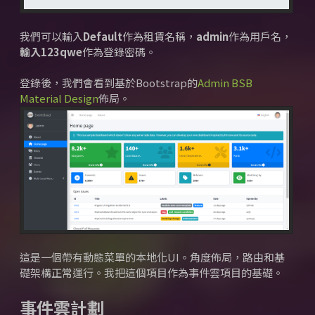
我們可以輸入
Default
作為租賃名稱，
admin
作為用戶名，
輸入123qwe
作為登錄密碼。
登錄後，我們會看到基於Bootstrap的
Admin BSB
Material Design
佈局。
這是一個帶有動態菜單的本地化UI。
角度佈局，路由和基
礎架構正常運行。
我把這個項目作為事件雲項目的基礎。
事件雲計劃