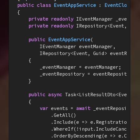
public
class
EventAppService
 : 
EventCloudAp
{

private
readonly
 IEventManager _eventMan
private
readonly
 IRepository<Event, Guid
public
EventAppService
(
        IEventManager eventManager,

        IRepository<Event, Guid> eventRepos
{

        _eventManager = eventManager;

        _eventRepository = eventRepository;

    }

public
async
 Task<ListResultDto<EventLis
    {

var
 events = 
await
 _eventRepository

            .GetAll()

            .Include(e => e.Registrations)

            .WhereIf(!input.IncludeCanceledE
            .OrderByDescending(e => e.Creati