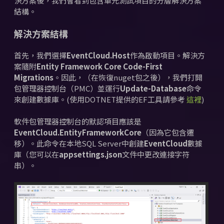
決方案後，我們會看到包含單元測試項目的分層解決方案
結構。
解決方案結構
首先，我們選擇
EventCloud.Host
作為啟動項目。
解決方
案隨附
Entity Framework Core Code-First
Migrations
。
因此，（在恢復nuget包之後），我們打開
包管理器控制台（PMC）並運行
Update-Database
命令
來創建數據庫。(使用DOTNET提供的EF工具請參考
這裡
)
軟件包管理器控制台的默認項目應該是
EventCloud.EntityFrameworkCore
（因為它包含遷
移）。
此命令
在本地SQL Server中
創建
EventCloud
數據
庫（您可以在
appsettings.json
文件中
更改連接字符
串
）。