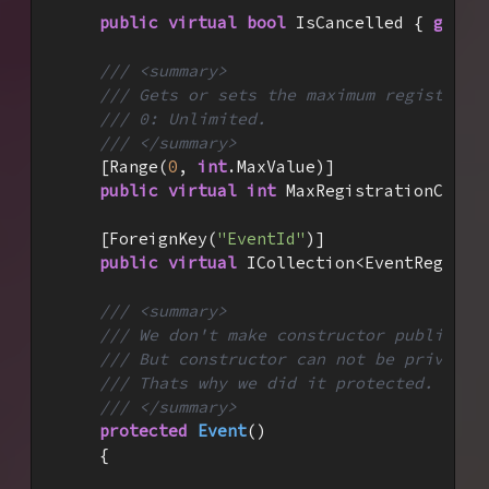
public
virtual
bool
 IsCancelled { 
get
; 
///
<summary>
///
 Gets or sets the maximum registrati
///
 0: Unlimited.
///
</summary>
    [Range(
0
, 
int
.MaxValue)]

public
virtual
int
 MaxRegistrationCount
    [ForeignKey(
"EventId"
)]

public
virtual
 ICollection<EventRegistr
///
<summary>
///
 We don't make constructor public an
///
 But constructor can not be private 
///
 Thats why we did it protected.
///
</summary>
protected
Event
(
)

{
