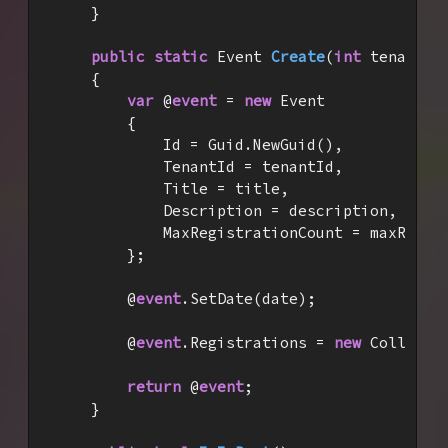
    }

public
static
 Event 
Create
(
int
 tenantId
{

var
 @
event
 = 
new
 Event

        {

            Id = Guid.NewGuid(),

            TenantId = tenantId,

            Title = title,

            Description = description,

            MaxRegistrationCount = maxRegist
        };

        @
event
.SetDate(date);

        @
event
.Registrations = 
new
 Collecti
return
 @
event
;

    }
