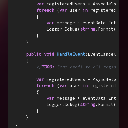
var
 registeredUsers = AsyncHelper.R
foreach
 (
var
 user 
in
 registeredUsers
        {

var
 message = eventData.Entity.
            Logger.Debug(
string
.Format(
"TOD
        }

    }

public
void
HandleEvent
(
EventCancelledE
{

//
TODO:
 Send email to all registere
var
 registeredUsers = AsyncHelper.R
foreach
 (
var
 user 
in
 registeredUsers
        {

var
 message = eventData.Entity.
            Logger.Debug(
string
.Format(
"TOD
        }

    }

}