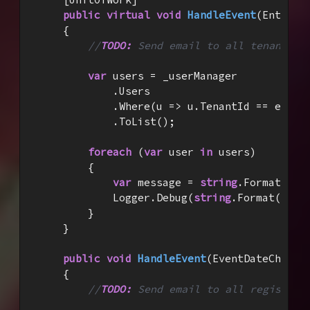
public
virtual
void
HandleEvent
(
EntityC
{

//
TODO:
 Send email to all tenant us
var
 users = _userManager

            .Users

            .Where(u => u.TenantId == eventD
            .ToList();

foreach
 (
var
 user 
in
 users)

        {

var
 message = 
string
.Format(
"He
            Logger.Debug(
string
.Format(
"TOD
        }

    }

public
void
HandleEvent
(
EventDateChange
{

//
TODO:
 Send email to all registere