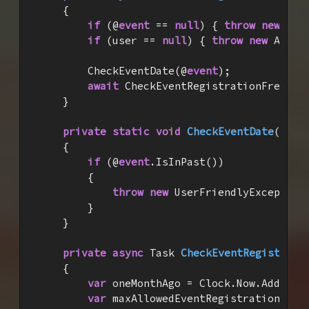
{

if
 (@
event
 == 
null
) { 
throw
new
 Arg
if
 (user == 
null
) { 
throw
new
 Argum
        CheckEventDate(@
event
);

await
 CheckEventRegistrationFrequenc
    }

private
static
void
CheckEventDate
(
Even
{

if
 (@
event
.IsInPast())

        {

throw
new
 UserFriendlyException
        }

    }

private
async
 Task 
CheckEventRegistrati
{

var
 oneMonthAgo = Clock.Now.AddDays
var
 maxAllowedEventRegistrationCoun