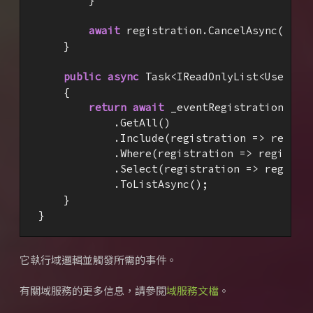
await
 registration.CancelAsync(_even
    }

public
async
 Task<IReadOnlyList<User>> 
    {

return
await
 _eventRegistrationRepos
            .GetAll()

            .Include(registration => registr
            .Where(registration => registra
            .Select(registration => registra
            .ToListAsync();

    }

}
它執行域邏輯並觸發所需的事件。
有關域服務的更多信息，請參閱
域服務文檔
。