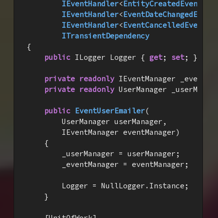
IEventHandler
<
EntityCreatedEventDat
IEventHandler
<
EventDateChangedEvent
IEventHandler
<
EventCancelledEvent
>,

ITransientDependency
{

public
 ILogger Logger { 
get
; 
set
; }

private
readonly
 IEventManager _eventMan
private
readonly
 UserManager _userManage
public
EventUserEmailer
(
        UserManager userManager,

        IEventManager eventManager
)

{

        _userManager = userManager;

        _eventManager = eventManager;

        Logger = NullLogger.Instance;

    }

    [UnitOfWork]
