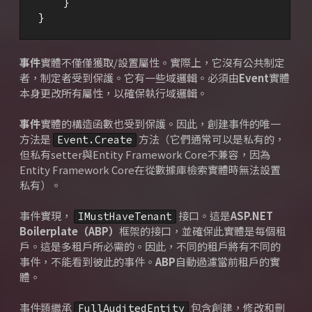
    }

}
事件
實體不僅僅獲取/設置屬性。
實際上，它沒有公共制定
者，制定者受到保護。
它有一些域邏輯。
必須由
Event
實體
本身
更改所有屬性，
以確保執行域邏輯。
事件
實體的構造函數也受到保護。
因此，創建事件的唯一
方法是
方法（它們通常可以是私有的，
Event.Create
但私有setter與Entity Framework Core不兼容，因為
Entity Framework Core在從數據庫檢索實體時無法設置
私有）。
事件實現，
接口。
這是
ASP.NET
IMustHaveTenant
Boilerplate（ABP）
框架
的接口，
並確保此實體是每個租
戶。
這是多租戶所必需的。
因此，不同的租戶將有不同的
事件，不能看到彼此的事件。
ABP
自動過濾當前租戶的實
體。
事件類繼承
包含創建，修改和刪
FullAuditedEntity