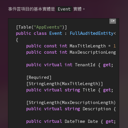
事件雲項目的基本實體是
實體。
Event
[Table(
"AppEvents"
public
class
Event
 : 
FullAuditedEntity
<
Guid
{

public
const
int
 MaxTitleLength = 
128
;

public
const
int
 MaxDescriptionLength =
public
virtual
int
 TenantId { 
get
; 
set
; 
    [Required]

    [StringLength(MaxTitleLength)]

public
virtual
string
 Title { 
get
; 
prot
    [StringLength(MaxDescriptionLength)]

public
virtual
string
 Description { 
get
public
virtual
 DateTime Date { 
get
; 
pro