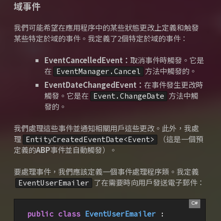
域事件
我們可能希望在應用程序中的某些狀態更改上定義和触發
某些特定於域的事件。
我定義了2個特定於域的事件：
EventCancelledEvent：
取消事件時觸發。
它是
在
方法中
觸發的
。
EventManager.Cancel
EventDateChangedEvent：
在事件發生更改時
觸發。
它是在
方法中
觸
Event.ChangeDate
發的
。
我們處理這些事件並通知相關用戶這些更改。
此外，我處
理
（這是一個預
EntityCreatedEventDate<Event>
定義的
ABP
事件並自動觸發）。
要處理事件，我們應該定義一個事件處理程序類。
我定義
了在需要時向用戶發送電子郵件：
EventUserEmailer
public
class
EventUserEmailer
 :
