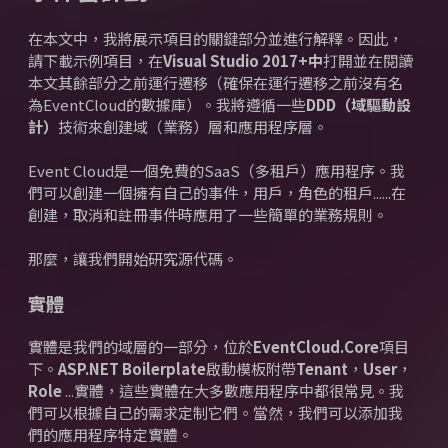
在本文中，我將展示項目的關鍵部分並進行解釋。
因此，
請下載示例項目，在
Visual Studio 2017+中
打開
並在閱讀
本文其餘部分之前運行遷移（確保在運行遷移之前沒有名
為EventCloud的數據庫）。
我將遵循一些
DDD（域驅動設
計）
技術來創建域（業務）層和應用程序層。
Event Cloud是一個免費的SaaS（多租戶）應用程序。
我
們可以創建一個擁有自己的事件，用戶，角色的租戶......在
創建，取消和註冊事件時應用了一些簡單的業務規則。
那麼，讓我們開始研究源代碼。
實體
實體是我們的域層的一部分，位於
EventCloud.Core
項目
下。
ASP.NET Boilerplate
啟動模板附帶
Tenant
，
User
，
Role
...實體，這些實體在大多數應用程序中都很常見。
我
們可以根據自己的需求定制它們。
當然，我們可以添加我
們的應用程序特定實體。