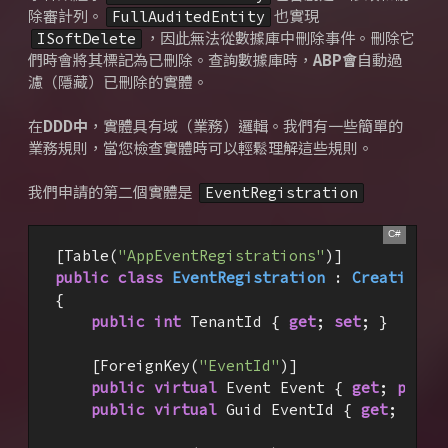
除審計列。
也實現
FullAuditedEntity
，因此無法從數據庫中刪除事件。
刪除它
ISoftDelete
們時會將其標記為已刪除。
查詢數據庫時，
ABP會
自動過
濾（隱藏）已刪除的實體。
在
DDD中
，實體具有域（業務）邏輯。
我們有一些簡單的
業務規則，當您檢查實體時可以輕鬆理解這些規則。
我們申請的第二個實體是
EventRegistration
[Table(
"AppEventRegistrations"
public
class
EventRegistration
 : 
CreationAu
{

public
int
 TenantId { 
get
; 
set
; }

    [ForeignKey(
"EventId"
)]

public
virtual
 Event Event { 
get
; 
prote
public
virtual
 Guid EventId { 
get
; 
prot