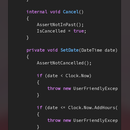
internal
void
Cancel
(
)

{

        AssertNotInPast();

        IsCancelled = 
true
;

    }

private
void
SetDate
(
DateTime date
)

{

        AssertNotCancelled();

if
 (date < Clock.Now)

        {

throw
new
 UserFriendlyException
        }

if
 (date <= Clock.Now.AddHours(
3
)) 
        {

throw
new
 UserFriendlyException
        }
