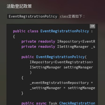
活動登記政策
class定義如下：
EventRegistrationPolicy
public
class
EventRegistrationPolicy
 : 
IEve
{

private
readonly
 IRepository<EventRegist
private
readonly
 ISettingManager _settin
public
EventRegistrationPolicy
(
        IRepository<EventRegistration> event
        ISettingManager settingManager

)

{

        _eventRegistrationRepository = event
        _settingManager = settingManager;

    }

public
async
 Task 
CheckRegistrationAtte