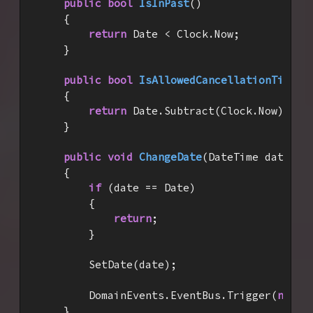
public
bool
IsInPast
(
)

{

return
 Date < Clock.Now;

    }

public
bool
IsAllowedCancellationTimeEn
{

return
 Date.Subtract(Clock.Now).Tot
    }

public
void
ChangeDate
(
DateTime date
)

{

if
 (date == Date)

        {

return
;

        }

        SetDate(date);

        DomainEvents.EventBus.Trigger(
new
 E
    }
