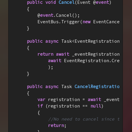
public
void
Cancel
(
Event @
event
)

{

        @
event
.Cancel();

        EventBus.Trigger(
new
 EventCancelled
    }

public
async
 Task<EventRegistration> 
Re
{

return
await
 _eventRegistrationRepos
await
 EventRegistration.CreateA
            );

    }

public
async
 Task 
CancelRegistrationAsy
{

var
 registration = 
await
 _eventRegi
if
 (registration == 
null
)

        {

//No need to cancel since there
return
;

        }
