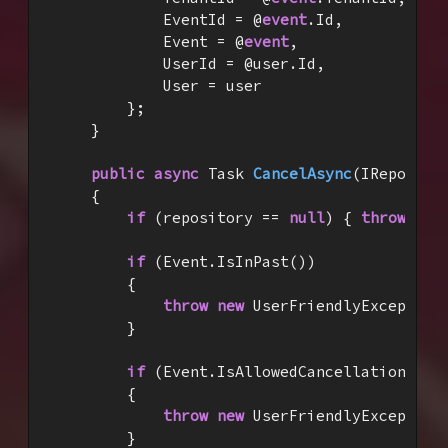
            EventId = @
event
.Id,

            Event = @
event
,

            UserId = @user.Id,

            User = user

        };

    }

public
async
 Task 
CancelAsync
(
IReposito
{

if
 (repository == 
null
) { 
throw
new
if
 (Event.IsInPast())

        {

throw
new
 UserFriendlyException
        }

if
 (Event.IsAllowedCancellationTimeE
        {

throw
new
 UserFriendlyException
        }
