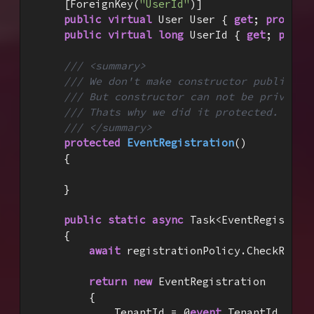
    [ForeignKey(
"UserId"
)]

public
virtual
 User User { 
get
; 
protect
public
virtual
long
 UserId { 
get
; 
prote
///
<summary>
///
 We don't make constructor public an
///
 But constructor can not be private 
///
 Thats why we did it protected.
///
</summary>
protected
EventRegistration
(
)

{

    }

public
static
async
 Task<EventRegistrat
{

await
 registrationPolicy.CheckRegis
return
new
 EventRegistration

        {

            TenantId = @
event
.TenantId,
