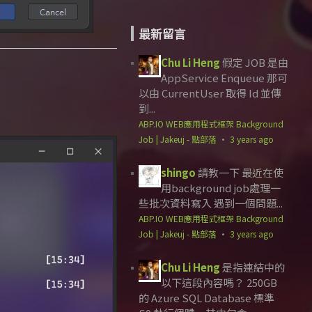
最新留言
Chu Li Heng
假定 JOB 是由
AppService Enqueue 那可
以由 CurrentUser 取得 Id 並傳
到...
ABP.IO WEB應用程式框架 Background
Job | Jakeuj - 點部落
·
3 years ago
shingo
請教一下 最近在使
用background job處理一
些批次資料寫入 遇到一個問題...
ABP.IO WEB應用程式框架 Background
Job | Jakeuj - 點部落
·
3 years ago
Chu Li Heng
是指連結中的
以下這段內容嗎？ 250GB
的 Azure SQL Database 標準