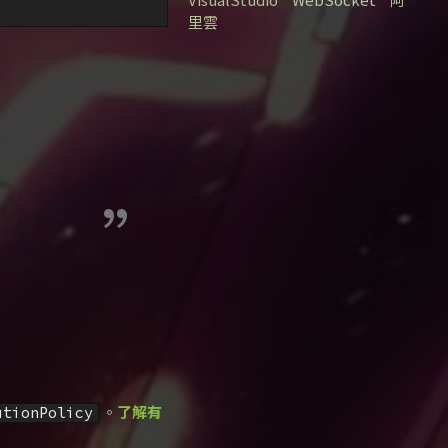
里雲
。
了解有
utionPolicy