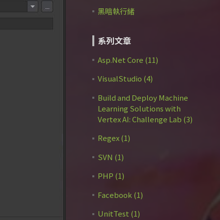
黑暗執行緒
系列文章
Asp.Net Core (11)
VisualStudio (4)
Build and Deploy Machine
Learning Solutions with
Vertex AI: Challenge Lab (3)
Regex (1)
SVN (1)
PHP (1)
Facebook (1)
UnitTest (1)