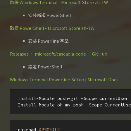
取得 Windows Terminal - Microsoft Store zh-TW
安裝新版 PowerShell
取得 PowerShell - Microsoft Store zh-TW
安裝 Powerline 字型
Releases · microsoft/cascadia-code · GitHub
設定 PowerShell
Windows Terminal Powerline Setup | Microsoft Docs
Install-Module posh-git -Scope CurrentUser

Install-Module oh-my-posh -Scope CurrentUse
notepad 
$PROFILE