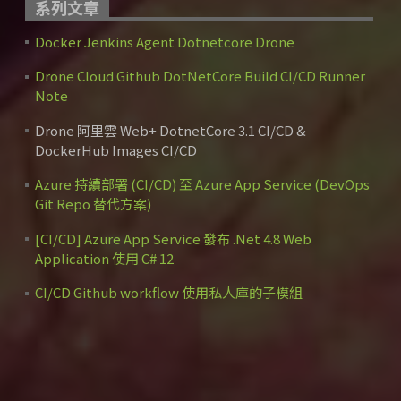
系列文章
Docker Jenkins Agent Dotnetcore Drone
Drone Cloud Github DotNetCore Build CI/CD Runner
Note
Drone 阿里雲 Web+ DotnetCore 3.1 CI/CD &
DockerHub Images CI/CD
Azure 持續部署 (CI/CD) 至 Azure App Service (DevOps
Git Repo 替代方案)
[CI/CD] Azure App Service 發布 .Net 4.8 Web
Application 使用 C# 12
CI/CD Github workflow 使用私人庫的子模組