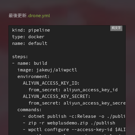
最後更新
.drone.yml
kind: pipeline

type: docker

name: default

steps:

- name: build

  image: jakeuj/aliwpctl

  environment:

    ALIYUN_ACCESS_KEY_ID:

      from_secret: aliyun_access_key_id

    ALIYUN_ACCESS_KEY_SECRET:

      from_secret: aliyun_access_key_secret

  commands:

    - dotnet publish -c:Release -o ./publish

    - zip -r webplusdemo.zip ./publish

    - wpctl configure --access-key-id $ALIYUN