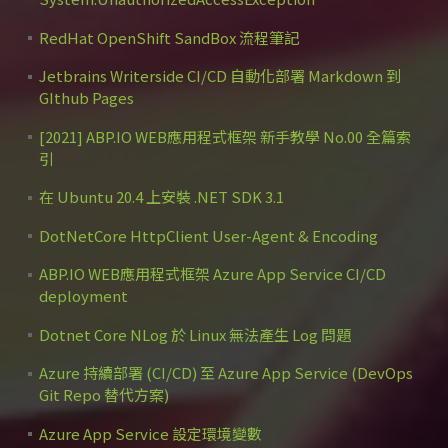
RedHat OpenShift SandBox 流程筆記
Jetbrains Writerside CI/CD 自動化部署 Markdown 到
GIthub Pages
[2021] ABP.IO WEB應用程式框架 新手教學 No.00 全篇索
引
在 Ubuntu 20.4 上安裝 .NET SDK 3.1
DotNetCore HttpClient User-Agent & Encoding
ABP.IO WEB應用程式框架 Azure App Service CI/CD
deployment
Dotnet Core NLog 於 Linux 無法產生 Log 問題
Azure 持續部署 (CI/CD) 至 Azure App Service (DevOps
Git Repo 替代方案)
Azure App Service 設定環境變數