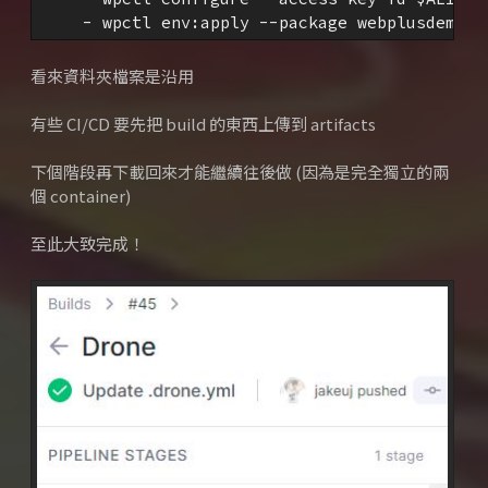
    - wpctl env:apply --package webplusdemo.z
看來資料夾檔案是沿用
有些 CI/CD 要先把 build 的東西上傳到 artifacts
下個階段再下載回來才能繼續往後做 (因為是完全獨立的兩
個 container)
至此大致完成！