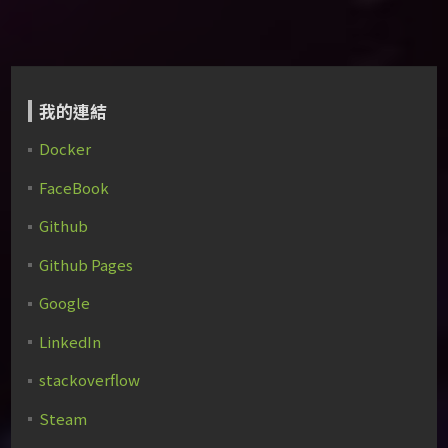
我的連結
Docker
FaceBook
Github
Github Pages
Google
LinkedIn
stackoverflow
Steam