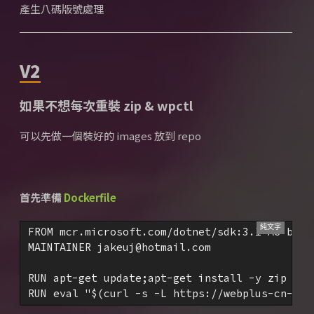
產生八碼版號處理
V2
如果不想每次重裝 zip & wpctl
可以先做一個裝好的 images 放到 repo
首先準備
Dockerfile
FROM mcr.microsoft.com/dotnet/sdk:3.1 AS base

MAINTAINER jakeuj@hotmail.com

RUN apt-get update;apt-get install -y zip

RUN eval "$(curl -s -L https://webplus-cn-she