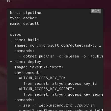
段
kind: pipeline

type: docker

name: default

steps:

- name: build

  image: mcr.microsoft.com/dotnet/sdk:3.1

  commands:

    - dotnet publish -c:Release -o ./publish

- name: deploy

  image: jakeuj/aliwpctl

  environment:

    ALIYUN_ACCESS_KEY_ID:

      from_secret: aliyun_access_key_id

    ALIYUN_ACCESS_KEY_SECRET:

      from_secret: aliyun_access_key_secret

  commands:

    - zip -r webplusdemo.zip ./publish

    - wpctl configure --access-key-id $ALIYUN