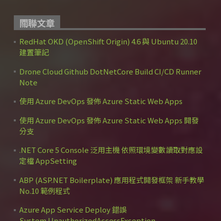
關聯文章
RedHat OKD (OpenShift Origin) 4.6 與 Ubuntu 20.10
建置筆記
Drone Cloud Github DotNetCore Build CI/CD Runner
Note
使用 Azure DevOps 發佈 Azure Static Web Apps
使用 Azure DevOps 發佈 Azure Static Web Apps 開發
分支
.NET Core 5 Console 泛用主機 依照環境變數讀取對應設
定檔 AppSetting
ABP (ASP.NET Boilerplate) 應用程式開發框架 新手教學
No.10 範例程式
Azure App Service Deploy 錯誤
System.UnauthorizedAccessException