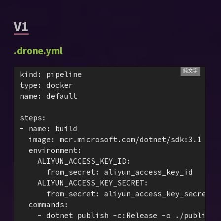
V1
.drone.yml
kind: pipeline

type: docker

name: default

steps:

- name: build

  image: mcr.microsoft.com/dotnet/sdk:3.1

  environment:

    ALIYUN_ACCESS_KEY_ID:

      from_secret: aliyun_access_key_id

    ALIYUN_ACCESS_KEY_SECRET:

      from_secret: aliyun_access_key_secret

  commands:

    - dotnet publish -c:Release -o ./publish
