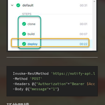
Invoke-RestMethod 
'https://notify-api.line.
-Method 
'POST'
-Headers @{
"Authorization"
=
"Bearer 
$AccessT
-Body @{
"message"
=
"1"
}