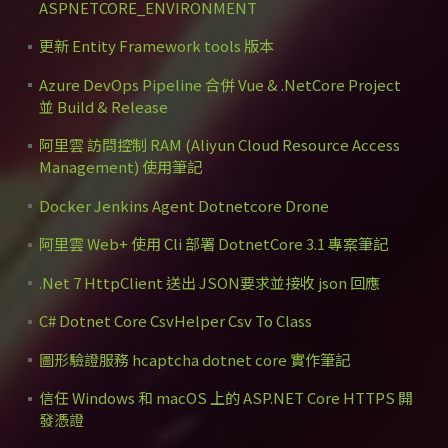
ASPNETCORE_ENVIRONMENT
更新 Entity Framework tools 版本
Azure DevOps Pipeline 合併 Vue & .NetCore Project
並 Build & Release
阿里雲 訪問控制 RAM (Aliyun Cloud Resource Access
Management) 使用筆記
Docker Jenkins Agent Dotnetcore Drone
阿里雲 Web+ 使用 Cli 部署 DotnetCore 3.1 專案筆記
.Net 7 HttpClient 送出 JSON要求並接收 json 回應
C# Dotnet Core CsvHelper Csv To Class
圖形驗證服務 hcaptcha dotnet core 實作筆記
信任 Windows 和 macOS 上的 ASP.NET Core HTTPS 開
發憑證