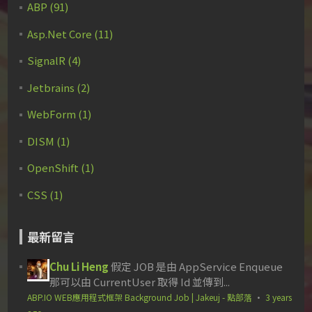
ABP (91)
Asp.Net Core (11)
SignalR (4)
Jetbrains (2)
WebForm (1)
DISM (1)
OpenShift (1)
CSS (1)
最新留言
Chu Li Heng
假定 JOB 是由 AppService Enqueue
那可以由 CurrentUser 取得 Id 並傳到...
ABP.IO WEB應用程式框架 Background Job | Jakeuj - 點部落
·
3 years