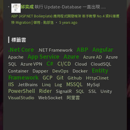
邱奕成
執行 Update-Database 一直出現 ......
ABP (ASP.NET Boilerplate) 應用程式開發框架 新手教學 No.4 資料庫遷
移 Migration | 御用 - 點部落
·
5 years ago
標籤雲
.Net Core
ABP
Angular
.NET Framework
App Service
Azure
Apache
Azure AD
Azure
C#
CI/CD
SQL
Azure VPN
Cloud
CloudSQL
Entity
Container
Dapper
DevOps
Docker
Framework
GCP
Git
Github
HttpClinet
IIS
MSSQL
JetBrains
Linq
Log
MySql
PowerShell
Rider
SignalR
SQL
SSL
Unity
VisualStudio
WebSocket
阿里雲