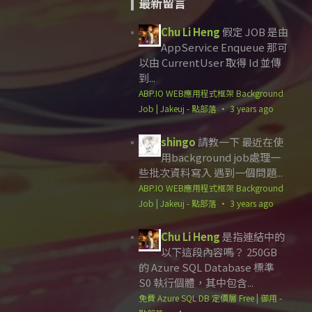
最新留言
Chu Li Heng
假定 JOB 是由
AppService Enqueue 那可
以由 CurrentUser 取得 Id 並傳
到...
ABP.IO WEB應用程式框架 Background
Job | Jakeuj - 點部落
·
3 years ago
shingo
請教一下 最近在使
用background job處理一
些批次資料寫入 遇到一個問題...
ABP.IO WEB應用程式框架 Background
Job | Jakeuj - 點部落
·
3 years ago
Chu Li Heng
是指連結中的
以下這段內容嗎？ 250GB
的 Azure SQL Database 標準
S0 執行個體，其中包含...
免費 Azure SQL DB 定價層 Free | 御用 -