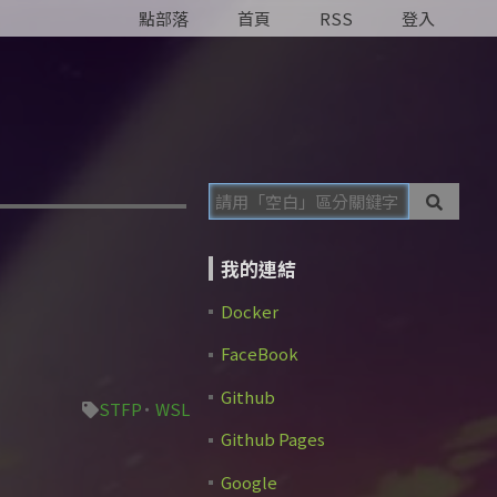
點部落
首頁
RSS
登入
我的連結
Docker
FaceBook
Github
STFP
WSL
Github Pages
Google