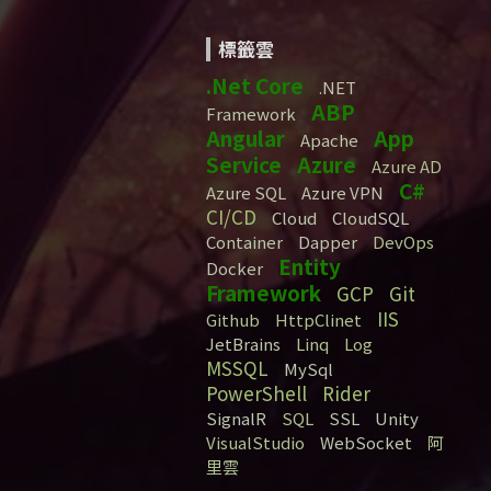
標籤雲
.Net Core
.NET
ABP
Framework
Angular
App
Apache
Service
Azure
Azure AD
C#
Azure SQL
Azure VPN
CI/CD
Cloud
CloudSQL
Container
Dapper
DevOps
Entity
Docker
Framework
GCP
Git
IIS
Github
HttpClinet
JetBrains
Linq
Log
MSSQL
MySql
PowerShell
Rider
SignalR
SQL
SSL
Unity
VisualStudio
WebSocket
阿
里雲