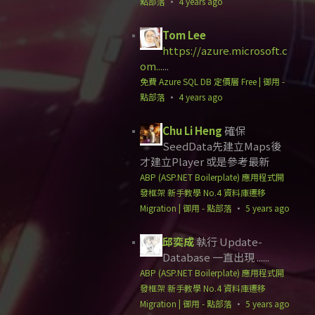
點部落
·
4 years ago
Tom Lee
https://azure.microsoft.c
om...
...
免費 Azure SQL DB 定價層 Free | 御用 -
點部落
·
4 years ago
Chu Li Heng
確保
SeedData先建立Maps後
才建立Player 或是參考最新
ABP (ASP.NET Boilerplate) 應用程式開
發框架 新手教學 No.4 資料庫遷移
Migration | 御用 - 點部落
·
5 years ago
邱奕成
執行 Update-
Database 一直出現 ......
ABP (ASP.NET Boilerplate) 應用程式開
發框架 新手教學 No.4 資料庫遷移
Migration | 御用 - 點部落
·
5 years ago