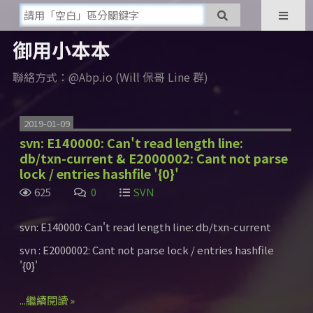
御用小本本
聯絡方式：@Abp.io (Will 保哥 Line 群)
2019-01-09
svn: E140000: Can't read length line:
db/txn-current & E2000002: Cant not parse
lock / entries hashfile '{0}'
625
0
SVN
svn: E140000: Can't read length line: db/txn-current
svn : E2000002: Cant not parse lock / entries hashfile
'{0}'
...繼續閱讀 »