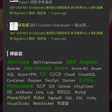
Player 或是參考最新
ABP (ASP.NET Boilerplate) 應用程式開發框架 新手教學 No.4 資料庫遷
移 Migration | 御用 - 點部落
·
5 years ago
邱奕成
執行 Update-Database 一直出現 ......
ABP (ASP.NET Boilerplate) 應用程式開發框架 新手教學 No.4 資料庫遷
移 Migration | 御用 - 點部落
·
5 years ago
標籤雲
.Net Core
ABP
Angular
.NET Framework
App Service
Azure
Apache
Azure AD
Azure
C#
CI/CD
SQL
Azure VPN
Cloud
CloudSQL
Entity
Container
Dapper
DevOps
Docker
Framework
GCP
Git
Github
HttpClinet
IIS
MSSQL
JetBrains
Linq
Log
MySql
PowerShell
Rider
SignalR
SQL
SSL
Unity
VisualStudio
WebSocket
阿里雲