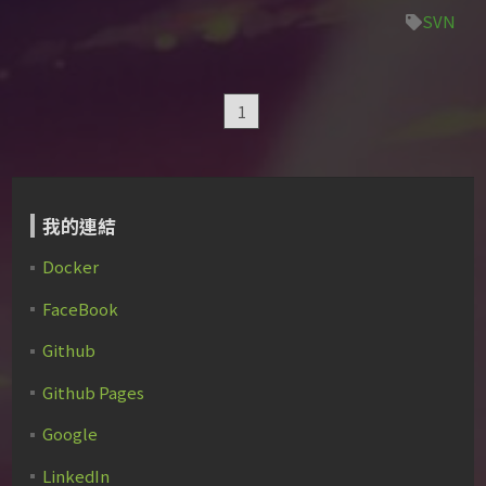
SVN
1
我的連結
Docker
FaceBook
Github
Github Pages
Google
LinkedIn