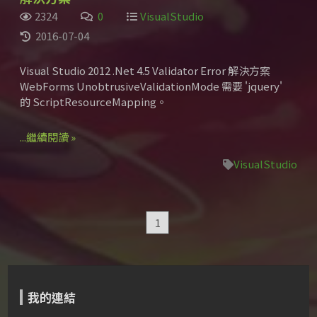
2324
0
VisualStudio
2016-07-04
Visual Studio 2012 .Net 4.5 Validator Error 解決方案
WebForms UnobtrusiveValidationMode 需要 'jquery'
的 ScriptResourceMapping。
...繼續閱讀 »
VisualStudio
1
我的連結