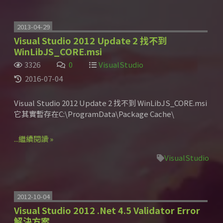
2013-04-29
Visual Studio 2012 Update 2 找不到
WinLibJS_CORE.msi
3326
0
VisualStudio
2016-07-04
Visual Studio 2012 Update 2 找不到 WinLibJS_CORE.msi
它其實暫存在C:\ProgramData\Package Cache\
...繼續閱讀 »
VisualStudio
2012-10-04
Visual Studio 2012 .Net 4.5 Validator Error
解決方案