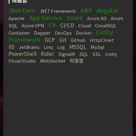
標籤雲
.Net Core
ABP
Angular
.NET Framework
App Service
Azure
Apache
Azure AD
Azure
C#
CI/CD
SQL
Azure VPN
Cloud
CloudSQL
Entity
Container
Dapper
DevOps
Docker
Framework
GCP
Git
Github
HttpClinet
IIS
MSSQL
JetBrains
Linq
Log
MySql
PowerShell
Rider
SignalR
SQL
SSL
Unity
VisualStudio
WebSocket
阿里雲