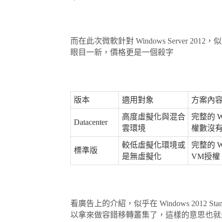
而在此次微軟針對 Windows Server 
眼目一新，價格更是一個殺字
版本
適用對象
方案內
高度虛擬化與混合
完整的 Wi
Datacenter
雲環境
權數沒
較低
虛擬化環境
或
完整的 Wi
標準版
是無虛擬化
VM授權
看廣告上的介紹，似乎在 Windows 2012
以拿來做容錯移轉叢集了，這樣的意思也就是說以後如