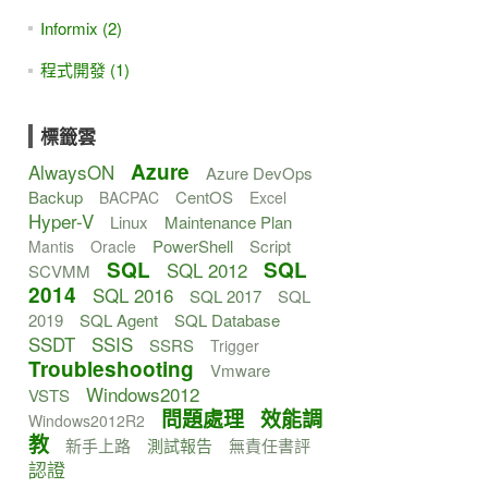
Informix (2)
程式開發 (1)
標籤雲
Azure
AlwaysON
Azure DevOps
Backup
CentOS
BACPAC
Excel
Hyper-V
Linux
Maintenance Plan
PowerShell
Script
Mantis
Oracle
SQL
SQL
SQL 2012
SCVMM
2014
SQL 2016
SQL 2017
SQL
2019
SQL Agent
SQL Database
SSDT
SSIS
SSRS
Trigger
Troubleshooting
Vmware
Windows2012
VSTS
問題處理
效能調
Windows2012R2
教
新手上路
測試報告
無責任書評
認證