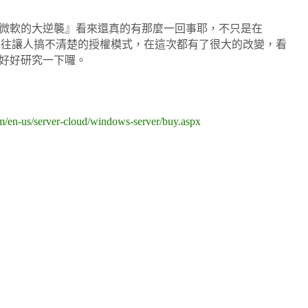
微軟的大逆襲』看來還真的有那麼一回事耶，不只是在
化，連以往讓人搞不清楚的授權模式，在這次都有了很大的改變，看
好好研究一下囉。
m/en-us/server-cloud/windows-server/buy.aspx