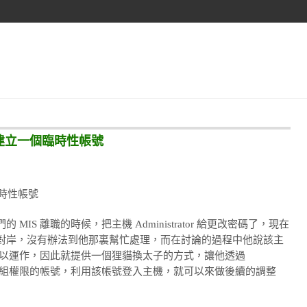
ell 建立一個臨時性帳號
個臨時性帳號
S 離職的時候，把主機 Administrator 給更改密碼了，現在
對岸，沒有辦法到他那裏幫忙處理，而在討論的過程中他說該主
統還是可以運作，因此就提供一個狸貓換太子的方式，讓他透過
trators 群組權限的帳號，利用該帳號登入主機，就可以來做後續的調整