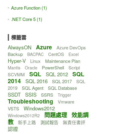
Azure Function (1)
.NET Core 5 (1)
標籤雲
Azure
AlwaysON
Azure DevOps
Backup
CentOS
BACPAC
Excel
Hyper-V
Linux
Maintenance Plan
PowerShell
Script
Mantis
Oracle
SQL
SQL
SQL 2012
SCVMM
2014
SQL 2016
SQL 2017
SQL
2019
SQL Agent
SQL Database
SSDT
SSIS
SSRS
Trigger
Troubleshooting
Vmware
Windows2012
VSTS
問題處理
效能調
Windows2012R2
教
新手上路
測試報告
無責任書評
認證