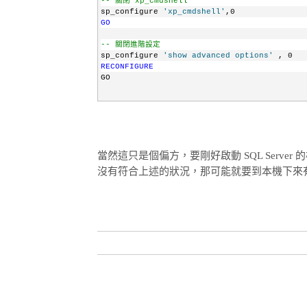
-- 關閉 xp_cmdshell
sp_configure 
'xp_cmdshell'
,0
GO
-- 關閉進階設定
sp_configure 
'show advanced options'
 , 0
RECONFIGURE
GO
當然這只是個偏方，要剛好啟動 SQL Server 的權
沒有符合上述的狀況，那可能就要到本機下來