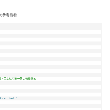
友參考看看
規則，因此就用瞭一個比較複雜的
test /add'