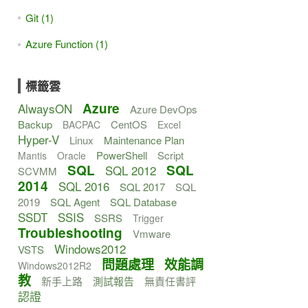
Git (1)
Azure Function (1)
標籤雲
Azure
AlwaysON
Azure DevOps
Backup
CentOS
BACPAC
Excel
Hyper-V
Linux
Maintenance Plan
PowerShell
Script
Mantis
Oracle
SQL
SQL
SQL 2012
SCVMM
2014
SQL 2016
SQL 2017
SQL
2019
SQL Agent
SQL Database
SSDT
SSIS
SSRS
Trigger
Troubleshooting
Vmware
Windows2012
VSTS
問題處理
效能調
Windows2012R2
教
新手上路
測試報告
無責任書評
認證