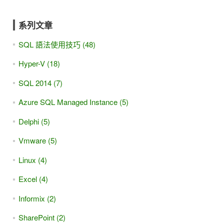
系列文章
SQL 語法使用技巧 (48)
Hyper-V (18)
SQL 2014 (7)
Azure SQL Managed Instance (5)
Delphi (5)
Vmware (5)
Linux (4)
Excel (4)
Informix (2)
SharePoint (2)