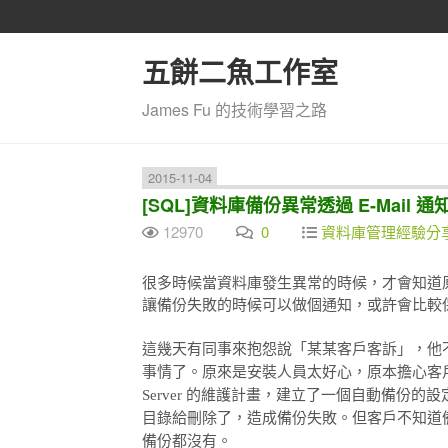
五餅二魚工作室
James Fu 的技術學習之路
2015-11-04
[SQL]資料庫備份異常透過 E-Mail 通
12970
0
資料庫管理經驗分
很多時候當資料庫發生異常的時候，才會知道
讓備份失敗的時候可以做個通知，或許會比較
這幾天有同事來抱怨說「某某客戶客訴」，他
事情了。原來是安裝人員太好心，原本擔心客戶
Server 的維護計畫，建立了一個自動備份
目錄給刪除了，造成備份失敗。但客戶不知道
備份都沒有。