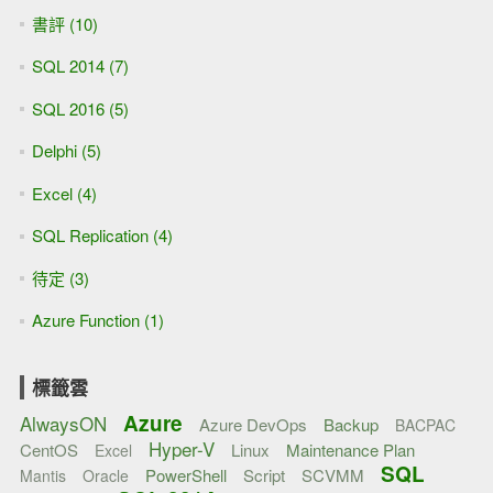
書評 (10)
SQL 2014 (7)
SQL 2016 (5)
Delphi (5)
Excel (4)
SQL Replication (4)
待定 (3)
Azure Function (1)
標籤雲
Azure
AlwaysON
Azure DevOps
Backup
BACPAC
Hyper-V
CentOS
Linux
Maintenance Plan
Excel
SQL
PowerShell
Script
SCVMM
Mantis
Oracle