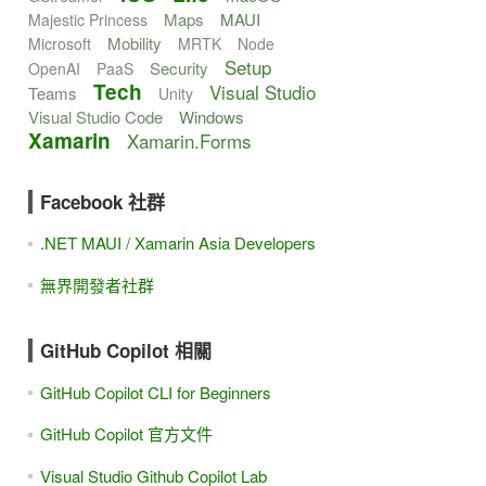
Maps
MAUI
Majestic Princess
Mobility
Microsoft
MRTK
Node
Setup
Security
OpenAI
PaaS
Tech
Visual Studio
Teams
Unity
Visual Studio Code
Windows
Xamarin
Xamarin.Forms
Facebook 社群
.NET MAUI / Xamarin Asia Developers
無界開發者社群
GitHub Copilot 相關
GitHub Copilot CLI for Beginners
GitHub Copilot 官方文件
Visual Studio Github Copilot Lab