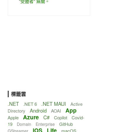
"受邀者" 無關。
標籤雲
.NET
.NET MAUI
.NET 6
Active
App
Android
Directory
AOAI
Azure
C#
Apple
Copilot
Covid-
19
GitHub
Domain
Enterprise
iOS
Life
macOS
GStreamer