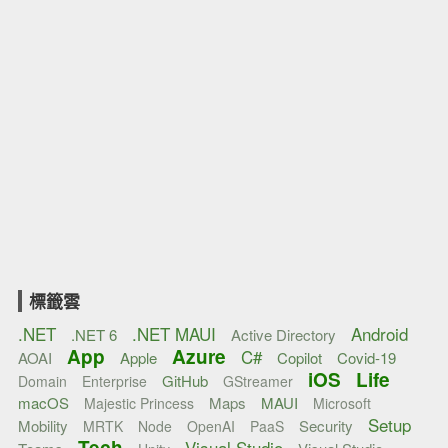
標籤雲
.NET
.NET MAUI
Android
.NET 6
Active Directory
App
Azure
C#
AOAI
Apple
Copilot
Covid-19
iOS
Life
GitHub
Domain
Enterprise
GStreamer
macOS
Maps
MAUI
Majestic Princess
Microsoft
Setup
Mobility
Security
MRTK
Node
OpenAI
PaaS
Tech
Visual Studio