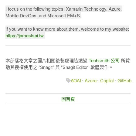
I focus on the following topics: Xamarin Technology, Azure,
Mobile DevOps, and Microsoft EM+S.
If you want to know more about them, welcome to my website:
https://jamestsai.tw
本部落格文章之圖片相關後製處理皆透過
Techsmith 公司
所贊
助其授權使用之 "Snagit" 與 "Snagit Editor" 軟體製作。
AOAI
Azure
Copilot
GitHub
回首頁