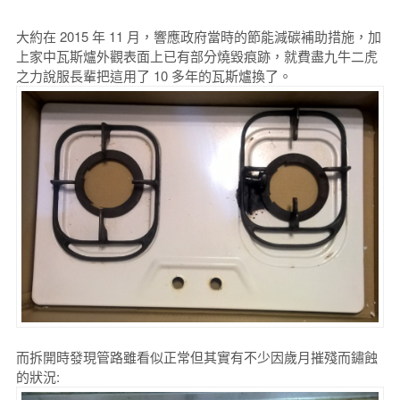
大約在 2015 年 11 月，響應政府當時的節能減碳補助措施，加
上家中瓦斯爐外觀表面上已有部分燒毀痕跡，就費盡九牛二虎
之力說服長輩把這用了 10 多年的瓦斯爐換了。
而拆開時發現管路雖看似正常但其實有不少因歲月摧殘而鏽蝕
的狀況: