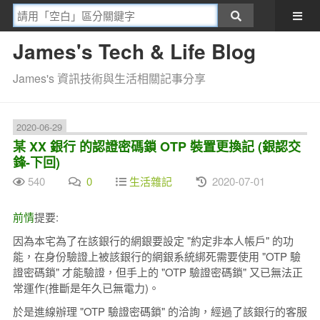
James's Tech & Life Blog
James's 資訊技術與生活相關記事分享
2020-06-29
某 XX 銀行 的認證密碼鎖 OTP 裝置更換記 (銀認交
鋒-下回)
540
0
生活雜記
2020-07-01
前情
提要:
因為本宅為了在該銀行的網銀要設定 "約定非本人帳戶" 的功
能，在身份驗證上被該銀行的網銀系統綁死需要使用 "OTP 驗
證密碼鎖" 才能驗證，但手上的 "OTP 驗證密碼鎖" 又已無法正
常運作(推斷是年久已無電力)。
於是進線辦理 "OTP 驗證密碼鎖" 的洽詢，經過了該銀行的客服