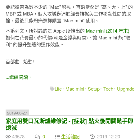
要能攜帶為數不少的 "Mac" 移動，首選當然是 "高、大、上" 的
MBP 或 MBA，個人攻城獅迫於經費拮据與工作移動性間的取
捨，最後只能
忍痛
選擇購置 "Mac mini" 使用。
本系列文，所討論的是 Apple 所推出的
Mac mini (2014 年末)
如何在花費最小的代價(就是金錢與時間)，讓 Mac mini 能 "順
利" 的提升整體的運作效能。
首部曲...始動!
...繼續閱讀 »
Life
Mac mini
Setup
Tech
Upgrade
2019-06-27
家庭用雙口瓦斯爐維修記 - [症狀] 點火後開關鬆手即
熄滅
43578
0
生活雜記
2019-12-20