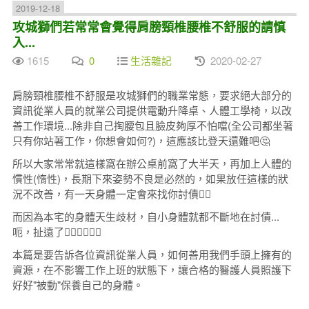
2019-12-18
攻城獅們若常常會覺得肩膀頸椎腰椎不舒服的請慎
入...
1615
0
生活雜記
2020-02-27
肩膀頸椎腰椎不舒服是攻城獅們的職業常態，要求絕大部分的
資訊從業人員的就業公司提供電動升降桌、人體工學椅，以改
善工作環境...除非自己掏腰包且臉皮夠厚不怕噹(全公司都坐著
只有你站著工作，你想會如何?)，這應該比登天還難吧🤔
所以大家常常就這樣窩在辦公桌前窩了大半天，再加上人體的
慣性(惰性)，長期下來姿勢不良是必然的，如果放任這樣的狀
況不改善，有一天身體一定會來找你討債🤦‍♀️
而因為本宅的身體天生歧材，自小身體就都不斷地在討債...
呃，扯遠了🙇‍♂️🙇‍♂️🙇‍♂️
本篇是要告訴各位資訊從業人員，如何善用我們手頭上擁有的
資源，在不影響工作上班的狀態下，讓合格的醫護人員照護下
好好"被動"保養自己的身體。