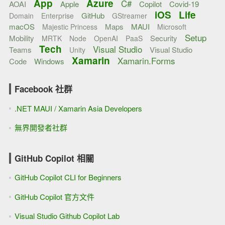
App
Azure
C#
AOAI
Apple
Copilot
Covid-19
iOS
Life
GitHub
Domain
Enterprise
GStreamer
macOS
Maps
MAUI
Majestic Princess
Microsoft
Setup
Mobility
Security
MRTK
Node
OpenAI
PaaS
Tech
Visual Studio
Teams
Visual Studio
Unity
Xamarin
Xamarin.Forms
Code
Windows
Facebook 社群
.NET MAUI / Xamarin Asia Developers
無界開發者社群
GitHub Copilot 相關
GitHub Copilot CLI for Beginners
GitHub Copilot 官方文件
Visual Studio Github Copilot Lab