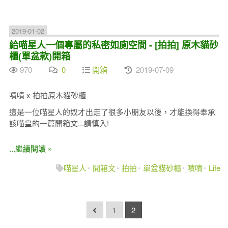
2019-01-02
給喵星人一個專屬的私密如廁空間 - [拍拍] 原木貓砂
櫃(單盆款)開箱
970
0
開箱
2019-07-09
嘖嘖 x 拍拍原木貓砂櫃
這是一位喵星人的奴才出走了很多小朋友以後，才能換得奉承
該喵皇的一篇開箱文...請慎入!
...繼續閱讀 »
喵星人
開箱文
拍拍
單盆貓砂櫃
嘖嘖
Life
1
2