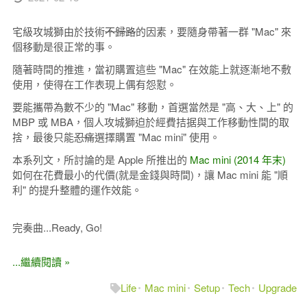
宅級攻城獅由於技術
不歸路
的因素，要隨身帶著一群 "Mac" 來
個移動是很正常的事。
隨著時間的推進，當初購置這些 "Mac" 在效能上就逐漸地不敷
使用，使得在工作表現上偶有怨懟。
要能攜帶為數不少的 "Mac" 移動，首選當然是 "高、大、上" 的
MBP 或 MBA，個人攻城獅迫於經費拮据與工作移動性間的取
捨，最後只能
忍痛
選擇購置 "Mac mini" 使用。
本系列文，所討論的是 Apple 所推出的
Mac mini (2014 年末)
如何在花費最小的代價(就是金錢與時間)，讓 Mac mini 能 "順
利" 的提升整體的運作效能。
完奏曲...Ready, Go!
...繼續閱讀 »
Life
Mac mini
Setup
Tech
Upgrade