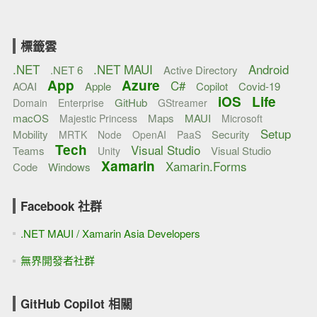
標籤雲
.NET
.NET MAUI
Android
.NET 6
Active Directory
App
Azure
C#
AOAI
Apple
Copilot
Covid-19
iOS
Life
GitHub
Domain
Enterprise
GStreamer
macOS
Maps
MAUI
Majestic Princess
Microsoft
Setup
Mobility
Security
MRTK
Node
OpenAI
PaaS
Tech
Visual Studio
Teams
Visual Studio
Unity
Xamarin
Xamarin.Forms
Code
Windows
Facebook 社群
.NET MAUI / Xamarin Asia Developers
無界開發者社群
GitHub Copilot 相關