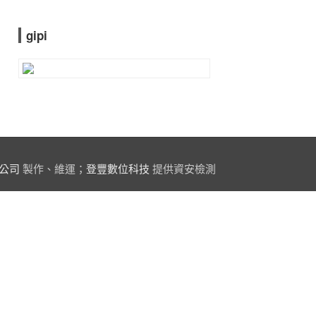
gipi
公司
製作、維運；
登豐數位科技
提供資安檢測