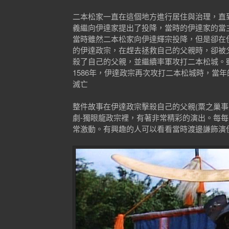
二本松家一直在這個地方進行居住與治理，直到
義繼向伊達家提出了投降，當時的伊達家的當
當時雖然二本松家向伊達輝宗投降，但是卻在
的伊達政宗，在趕去拯救自己的父親時，卻被
殺了自己的父親，並繼續率軍攻打二本松城。
1586年，伊達政宗再次攻打二本松城時，當
滅亡
整件故事在伊達政宗擊殺自己的父親(粟之巢事變
劇-獨眼龍政宗裡，有著非常精彩的演出。每
常激動。有興趣的人可以看看當時渡邊謙飾演