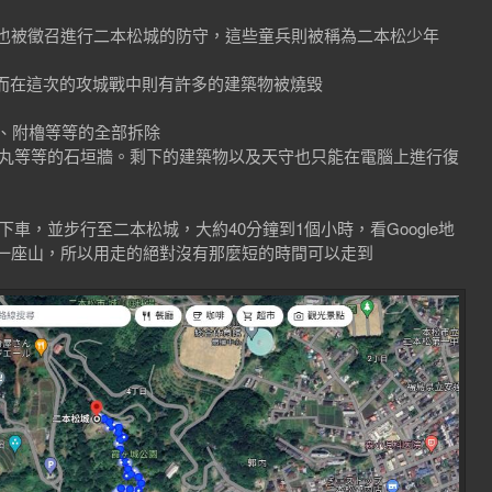
兵也被徵召進行二本松城的防守，這些童兵則被稱為二本松少年
而在這次的攻城戰中則有許多的建築物被燒毀
門、附櫓等等的全部拆除
台與本丸等等的石垣牆。剩下的建築物以及天守也只能在電腦上進行復
車，並步行至二本松城，大約40分鐘到1個小時，看Google地
過一座山，所以用走的絕對沒有那麼短的時間可以走到