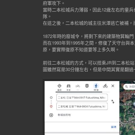
府軍攻下。
當時二本松城兵力薄弱，因此12歲左右的童
隊。
在這之後，二本松城的城主往米澤逃亡被補，
1872年時的廢城令，將剩下來的建築物箕輪
而在1993年到1995年之間，修復了天守
原，要實際復原不知道要等上多久啊。
前往二本松城的方式，可以搭乘JR到二本松站下
圖雖然寫是30分鐘左右，但是中間其實是翻