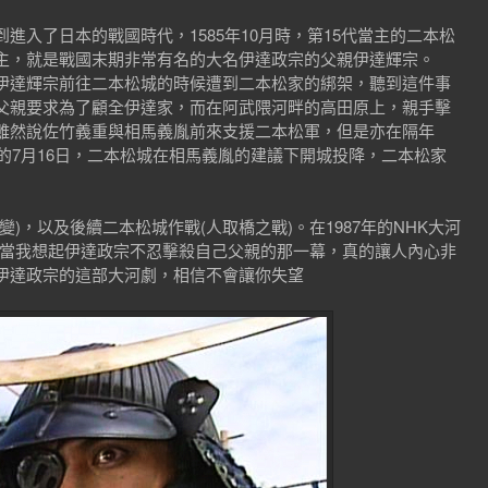
進入了日本的戰國時代，1585年10月時，第15代當主的二本松
主，就是戰國末期非常有名的大名伊達政宗的父親伊達輝宗。
伊達輝宗前往二本松城的時候遭到二本松家的綁架，聽到這件事
父親要求為了顧全伊達家，而在阿武隈河畔的高田原上，親手擊
雖然說佐竹義重與相馬義胤前來支援二本松軍，但是亦在隔年
年的7月16日，二本松城在相馬義胤的建議下開城投降，二本松家
)，以及後續二本松城作戰(人取橋之戰)。在1987年的NHK大河
每當我想起伊達政宗不忍擊殺自己父親的那一幕，真的讓人內心非
伊達政宗的這部大河劇，相信不會讓你失望