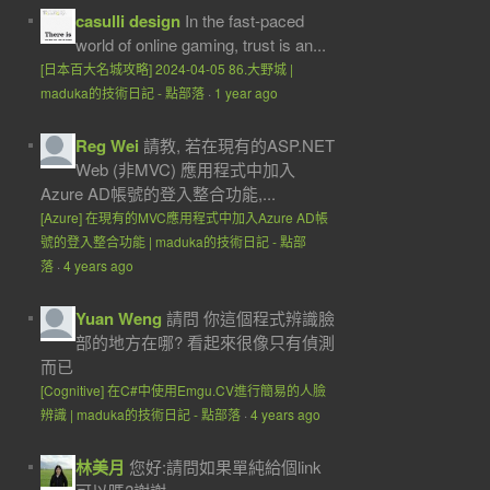
casulli design
In the fast-paced
world of online gaming, trust is an...
[日本百大名城攻略] 2024-04-05 86.大野城 |
maduka的技術日記 - 點部落
·
1 year ago
Reg Wei
請教, 若在現有的ASP.NET
Web (非MVC) 應用程式中加入
Azure AD帳號的登入整合功能,...
[Azure] 在現有的MVC應用程式中加入Azure AD帳
號的登入整合功能 | maduka的技術日記 - 點部
落
·
4 years ago
Yuan Weng
請問 你這個程式辨識臉
部的地方在哪? 看起來很像只有偵測
而已
[Cognitive] 在C#中使用Emgu.CV進行簡易的人臉
辨識 | maduka的技術日記 - 點部落
·
4 years ago
林美月
您好:請問如果單純給個link