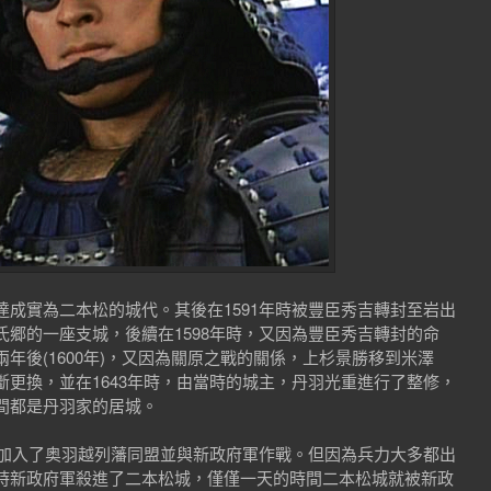
成實為二本松的城代。其後在1591年時被豐臣秀吉轉封至岩出
郷的一座支城，後續在1598年時，又因為豐臣秀吉轉封的命
年後(1600年)，又因為關原之戰的關係，上杉景勝移到米澤
更換，並在1643年時，由當時的城主，丹羽光重進行了整修，
間都是丹羽家的居城。
力加入了奥羽越列藩同盟並與新政府軍作戰。但因為兵力大多都出
時新政府軍殺進了二本松城，僅僅一天的時間二本松城就被新政