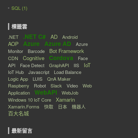
SQL (1)
標籤雲
.NET C#
AD
.NET
Android
Azure
Azure AD
AOP
Azure
Bot Framework
Monitor
Barcode
Cordova
Cognitive
CDN
Face
IoT
API
Face Detect
GraphAPI
IIS
IoT Hub
Javascript
Load Balance
Logic App
LUIS
QnA Maker
Raspberry
Robot
Slack
Video
Web
WebAPI
Application
WebJob
Xamarin
Windows 10 IoT Core
Xamarin.Forms
快取
日本
機器人
百大名城
最新留言