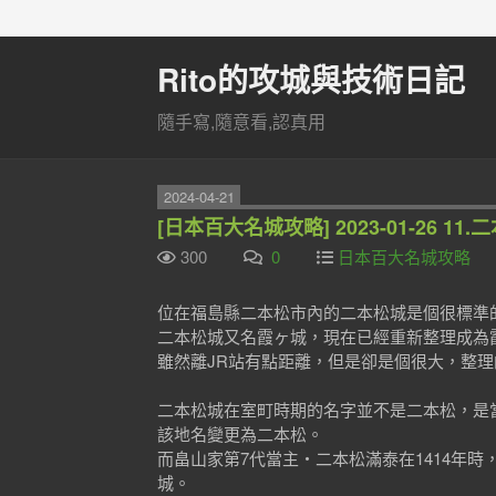
Rito的攻城與技術日記
隨手寫,隨意看,認真用
2024-04-21
[日本百大名城攻略] 2023-01-26 11
300
0
日本百大名城攻略
位在福島縣二本松市內的二本松城是個很標準
二本松城又名霞ヶ城，現在已經重新整理成為
雖然離JR站有點距離，但是卻是個很大，整
二本松城在室町時期的名字並不是二本松，是
該地名變更為二本松。
而畠山家第7代當主・二本松滿泰在1414年時
城。