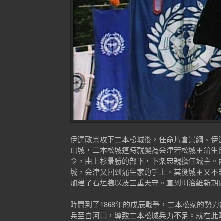
伊達政宗攻下二本松城後，任命片倉景綱、伊達
山城，二本松城這時就變為会津若松城主蒲生氏
令，由上杉景勝的部下，下条忠親擔任城主。兩
城，会津又回到蒲生家的手上。其後城主又不斷
加建了石垣牆以及三重天守。直到明治維新期
時間到了1868年的戊辰戰爭，二本松家的勢
兵至白河口，導致二本松城兵力不足。就在此