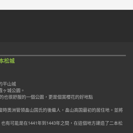
.二本松城
的平山城
霞ヶ城公園。
理的也很舒服的一個公園，更是個賞櫻花的好地點
當時奧洲管領畠山国氏的後繼人，畠山高国最初的居住地。並將
，也有可能是在1441年到1443年之間，在這個地方建造了二本松