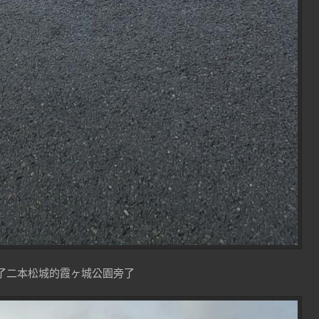
了二本松城的霞ヶ城公園旁了