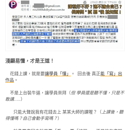
淺顯易懂，才是王道！
花錢上課，就是要
讓學員「懂」
。 回去後 真正
能「寫」出
作品
。
不是上台裝牛逼，讓學員崇拜（
但 學員還是聽不懂，只是不
敢講…..
）
只能大聲說我有花錢去上 某某大師的課喔？（
上課後，聽
得懂嗎？自己會動手寫嗎？
）