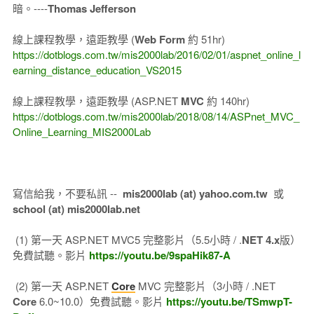
暗。----
Thomas Jefferson
線上課程教學，遠距教學 (
Web Form
約 51hr)
https://dotblogs.com.tw/mis2000lab/2016/02/01/aspnet_online_l
earning_distance_education_VS2015
線上課程教學，遠距教學 (ASP.NET
MVC
約 140hr)
https://dotblogs.com.tw/mis2000lab/2018/08/14/ASPnet_MVC_
Online_Learning_MIS2000Lab
寫信給我，不要私訊 --
mis2000lab (at) yahoo.com.tw
或
school (at) mis2000lab.net
(1) 第一天 ASP.NET MVC5 完整影片（5.5小時 / .
NET 4.x
版）
免費試聽。影片
https://youtu.be/9spaHik87-A
(2) 第一天 ASP.NET
Core
MVC 完整影片（3小時 / .NET
Core
6.0~10.0）免費試聽。影片
https://youtu.be/TSmwpT-