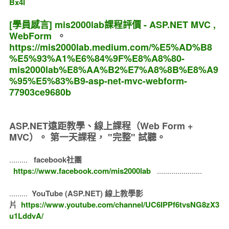
Bx4I
[學員感言] mis2000lab課程評價 - ASP.NET MVC ,
WebForm
。
https://mis2000lab.medium.com/%E5%AD%B8
%E5%93%A1%E6%84%9F%E8%A8%80-
mis2000lab%E8%AA%B2%E7%A8%8B%E8%A9
%95%E5%83%B9-asp-net-mvc-webform-
77903ce9680b
ASP.NET遠距教學、線上課程（Web Form +
MVC）。
第一天課程， "完整" 試聽。
.........
facebook社團
https://www.facebook.com/mis2000lab
......................
.........
YouTube (ASP.NET) 線上教學影
片
https://www.youtube.com/channel/UC6IPPf6tvsNG8zX3
u1LddvA/