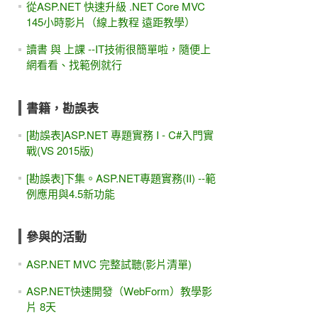
從ASP.NET 快速升級 .NET Core MVC
145小時影片（線上教程 遠距教學）
讀書 與 上課 --IT技術很簡單啦，隨便上
網看看、找範例就行
書籍，勘誤表
[勘誤表]ASP.NET 專題實務 I - C#入門實
戰(VS 2015版)
[勘誤表]下集。ASP.NET專題實務(II) --範
例應用與4.5新功能
參與的活動
ASP.NET MVC 完整試聽(影片清單)
ASP.NET快速開發（WebForm）教學影
片 8天