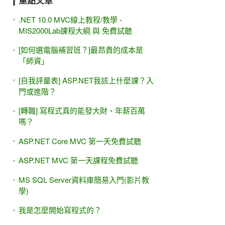
重點文章
.NET 10.0 MVC線上教程/教學 -
MIS2000Lab課程大綱 與 免費試聽
[如何選電腦補習班？]最昂貴的成本是
「師資」
[自我評量表] ASP.NET我該上什麼課？入
門或進階？
[轉職] 寫程式真的能發大財、年薪百萬
嗎？
ASP.NET Core MVC 第一天免費試聽
ASP.NET MVC 第一天課程免費試聽
MS SQL Server資料庫簡易入門(影片教
學)
我是怎麼開始寫程式的？