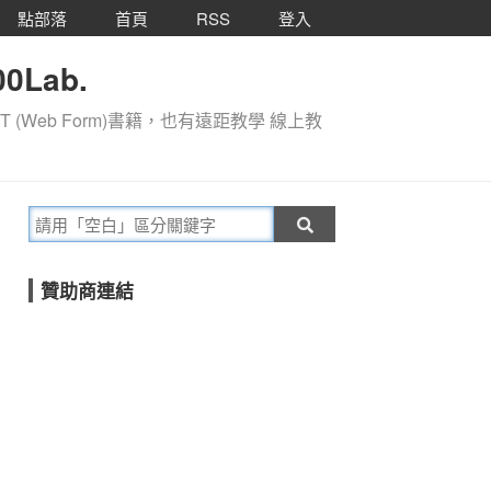
點部落
首頁
RSS
登入
0Lab.
T (Web Form)書籍，也有遠距教學 線上教
贊助商連結