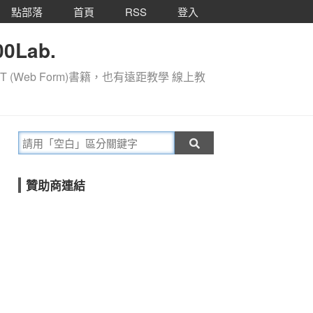
點部落
首頁
RSS
登入
0Lab.
T (Web Form)書籍，也有遠距教學 線上教
贊助商連結