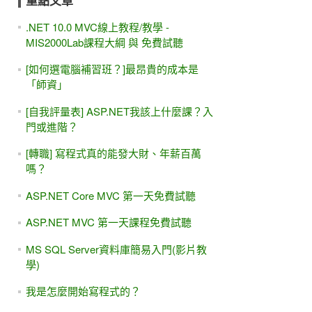
重點文章
.NET 10.0 MVC線上教程/教學 -
MIS2000Lab課程大綱 與 免費試聽
[如何選電腦補習班？]最昂貴的成本是
「師資」
[自我評量表] ASP.NET我該上什麼課？入
門或進階？
[轉職] 寫程式真的能發大財、年薪百萬
嗎？
ASP.NET Core MVC 第一天免費試聽
ASP.NET MVC 第一天課程免費試聽
MS SQL Server資料庫簡易入門(影片教
學)
我是怎麼開始寫程式的？