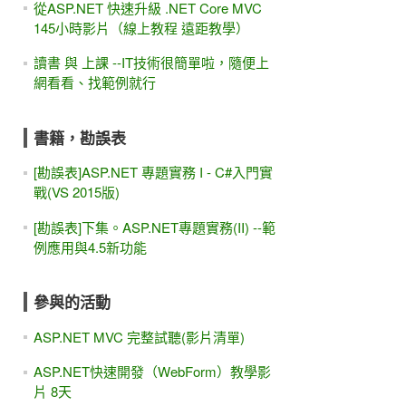
從ASP.NET 快速升級 .NET Core MVC
145小時影片（線上教程 遠距教學）
讀書 與 上課 --IT技術很簡單啦，隨便上
網看看、找範例就行
書籍，勘誤表
[勘誤表]ASP.NET 專題實務 I - C#入門實
戰(VS 2015版)
[勘誤表]下集。ASP.NET專題實務(II) --範
例應用與4.5新功能
參與的活動
ASP.NET MVC 完整試聽(影片清單)
ASP.NET快速開發（WebForm）教學影
片 8天