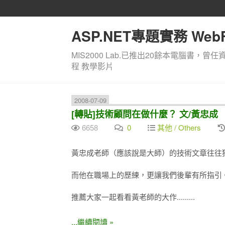
ASP.NET專題實務 WebF
MIS2000 Lab.已推出20餘本電腦書，曾任
程 教學影片
2008-07-09
[轉貼]技術顧問在做什麼？ 文/黃忠成
6658
0
其他 / Others
黃忠成老師（應該說是大師）的技術文章往往
而他在職場上的歷練，更讓我們後輩有所指引
推薦大家一起看看黃老師的大作.........
...繼續閱讀 »