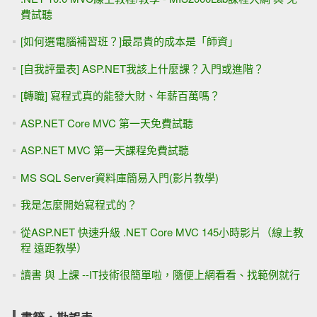
費試聽
[如何選電腦補習班？]最昂貴的成本是「師資」
[自我評量表] ASP.NET我該上什麼課？入門或進階？
[轉職] 寫程式真的能發大財、年薪百萬嗎？
ASP.NET Core MVC 第一天免費試聽
ASP.NET MVC 第一天課程免費試聽
MS SQL Server資料庫簡易入門(影片教學)
我是怎麼開始寫程式的？
從ASP.NET 快速升級 .NET Core MVC 145小時影片（線上教
程 遠距教學）
讀書 與 上課 --IT技術很簡單啦，隨便上網看看、找範例就行