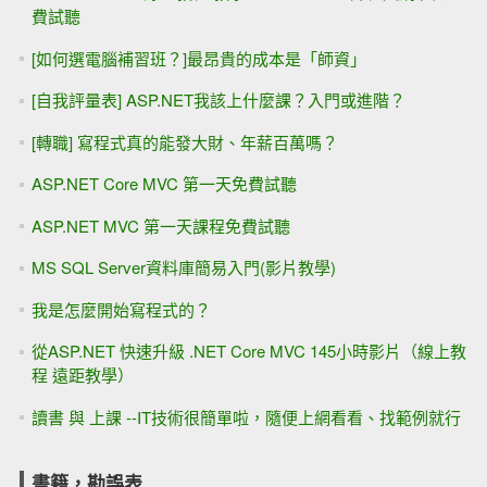
費試聽
[如何選電腦補習班？]最昂貴的成本是「師資」
[自我評量表] ASP.NET我該上什麼課？入門或進階？
[轉職] 寫程式真的能發大財、年薪百萬嗎？
ASP.NET Core MVC 第一天免費試聽
ASP.NET MVC 第一天課程免費試聽
MS SQL Server資料庫簡易入門(影片教學)
我是怎麼開始寫程式的？
從ASP.NET 快速升級 .NET Core MVC 145小時影片（線上教
程 遠距教學）
讀書 與 上課 --IT技術很簡單啦，隨便上網看看、找範例就行
書籍，勘誤表