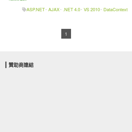
ASP.NET
AJAX
.NET 4.0
VS 2010
DataContext
1
贊助商連結