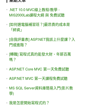
重點文章
.NET 10.0 MVC線上教程/教學 -
MIS2000Lab課程大綱 與 免費試聽
[如何選電腦補習班？]最昂貴的成本是
「師資」
[自我評量表] ASP.NET我該上什麼課？入
門或進階？
[轉職] 寫程式真的能發大財、年薪百萬
嗎？
ASP.NET Core MVC 第一天免費試聽
ASP.NET MVC 第一天課程免費試聽
MS SQL Server資料庫簡易入門(影片教
學)
我是怎麼開始寫程式的？