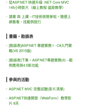
從ASP.NET 快速升級 .NET Core MVC
145小時影片（線上教程 遠距教學）
讀書 與 上課 --IT技術很簡單啦，隨便上
網看看、找範例就行
書籍，勘誤表
[勘誤表]ASP.NET 專題實務 I - C#入門實
戰(VS 2015版)
[勘誤表]下集。ASP.NET專題實務(II) --範
例應用與4.5新功能
參與的活動
ASP.NET MVC 完整試聽(影片清單)
ASP.NET快速開發（WebForm）教學影
片 8天