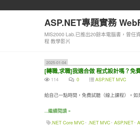
ASP.NET專題實務 WebF
MIS2000 Lab.已推出20餘本電腦書，曾任
程 教學影片
2025-01-04
[轉職,求職]我適合做 程式設計嗎？免費
114
0
ASP.NET MVC
給自己一點時間，免費試聽（線上課程）。如
...繼續閱讀 »
.NET Core MVC
.NET MVC
ASP.NET