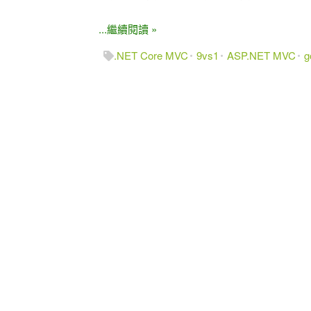
...繼續閱讀 »
.NET Core MVC
9vs1
ASP.NET MVC
g