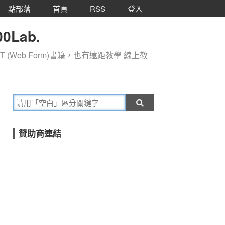
點部落
首頁
RSS
登入
0Lab.
T (Web Form)書籍，也有遠距教學 線上教
贊助商連結