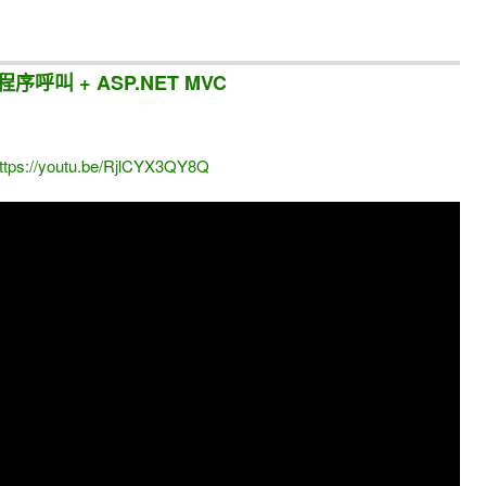
程序呼叫 + ASP.NET MVC
s://youtu.be/RjlCYX3QY8Q