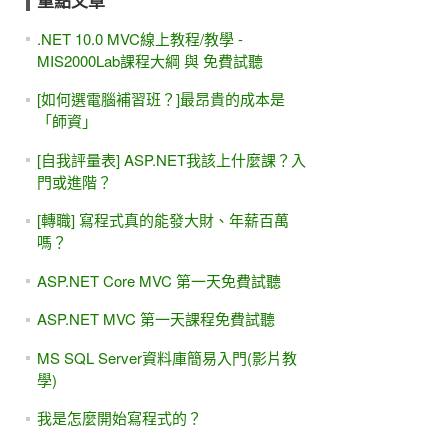
重點文章
.NET 10.0 MVC線上教程/教學 -
MIS2000Lab課程大綱 與 免費試聽
[如何選電腦補習班？]最昂貴的成本是
「師資」
[自我評量表] ASP.NET我該上什麼課？入
門或進階？
[轉職] 寫程式真的能發大財、年薪百萬
嗎？
ASP.NET Core MVC 第一天免費試聽
ASP.NET MVC 第一天課程免費試聽
MS SQL Server資料庫簡易入門(影片教
學)
我是怎麼開始寫程式的？