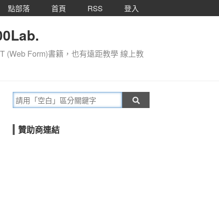
點部落
首頁
RSS
登入
0Lab.
T (Web Form)書籍，也有遠距教學 線上教
贊助商連結