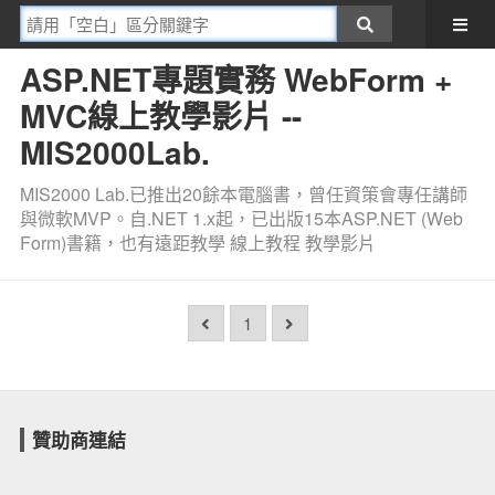
ASP.NET專題實務 WebForm +
MVC線上教學影片 --
MIS2000Lab.
MIS2000 Lab.已推出20餘本電腦書，曾任資策會專任講師
與微軟MVP。自.NET 1.x起，已出版15本ASP.NET (Web
Form)書籍，也有遠距教學 線上教程 教學影片
1
贊助商連結