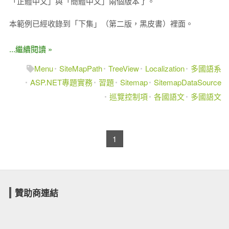
「正體中文」與「簡體中文」兩個版本了。
本範例已經收錄到「下集」（第二版，黑皮書）裡面。
...繼續閱讀 »
Menu
SiteMapPath
TreeView
Localization
多國語系
ASP.NET專題實務
習題
Sitemap
SitemapDataSource
巡覽控制項
各國語文
多國語文
1
贊助商連結