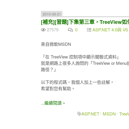
2010-09-21
[補充][習題]下集第三章，TreeV
27579
0
ASP.NET 4.0與 VS
來自微軟MSDN
「在 TreeView 控制項中顯示關聯式資料」
就是網路上很多人詢問的「TreeView or
路徑？」
以下的程式碼，我個人加上一些註解，
希望對您有幫助。
...繼續閱讀 »
ASP.NET
MSDN
Tree