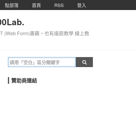
點部落
首頁
RSS
登入
0Lab.
T (Web Form)書籍，也有遠距教學 線上教
贊助商連結