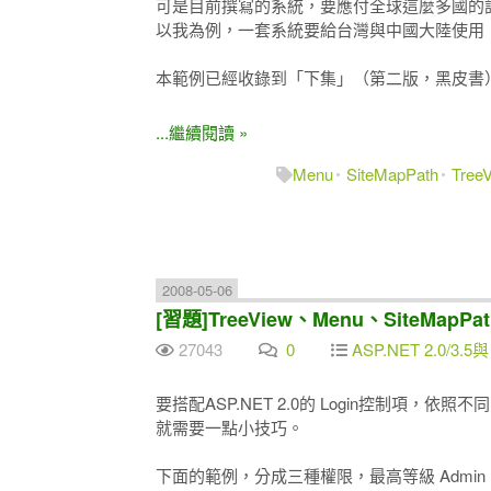
可是目前撰寫的系統，要應付全球這麼多國的語系，不
以我為例，一套系統要給台灣與中國大陸使用
本範例已經收錄到「下集」（第二版，黑皮書
...繼續閱讀 »
Menu
SiteMapPath
Tree
2008-05-06
[習題]TreeView、Menu、SiteMapP
27043
0
ASP.NET 2.0/3.5與
要搭配ASP.NET 2.0的 Login控制項，
就需要一點小技巧。
下面的範例，分成三種權限，最高等級 Admin，依次