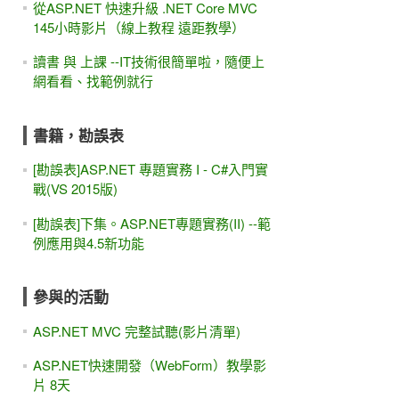
從ASP.NET 快速升級 .NET Core MVC
145小時影片（線上教程 遠距教學）
讀書 與 上課 --IT技術很簡單啦，隨便上
網看看、找範例就行
書籍，勘誤表
[勘誤表]ASP.NET 專題實務 I - C#入門實
戰(VS 2015版)
[勘誤表]下集。ASP.NET專題實務(II) --範
例應用與4.5新功能
參與的活動
ASP.NET MVC 完整試聽(影片清單)
ASP.NET快速開發（WebForm）教學影
片 8天