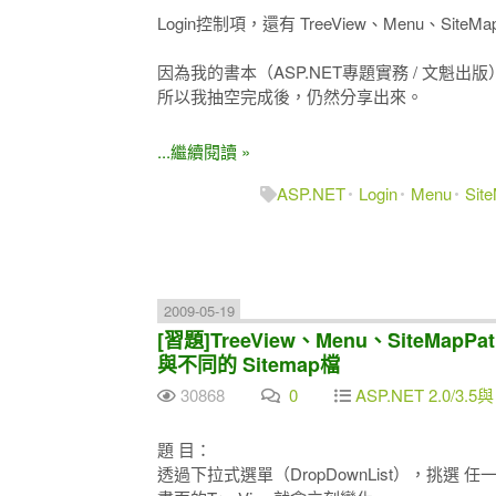
Login控制項，還有 TreeView、Menu、Sit
因為我的書本（ASP.NET專題實務 / 文魁
所以我抽空完成後，仍然分享出來。
...繼續閱讀 »
ASP.NET
Login
Menu
Sit
2009-05-19
[習題]TreeView、Menu、SiteMapPat
與不同的 Sitemap檔
30868
0
ASP.NET 2.0/3.5與
題 目：
透過下拉式選單（DropDownList），挑選 任一