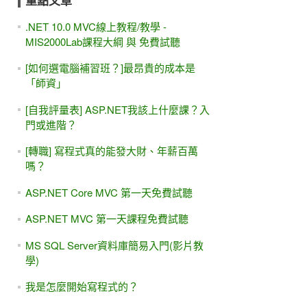
重點文章
.NET 10.0 MVC線上教程/教學 -
MIS2000Lab課程大綱 與 免費試聽
[如何選電腦補習班？]最昂貴的成本是
「師資」
[自我評量表] ASP.NET我該上什麼課？入
門或進階？
[轉職] 寫程式真的能發大財、年薪百萬
嗎？
ASP.NET Core MVC 第一天免費試聽
ASP.NET MVC 第一天課程免費試聽
MS SQL Server資料庫簡易入門(影片教
學)
我是怎麼開始寫程式的？