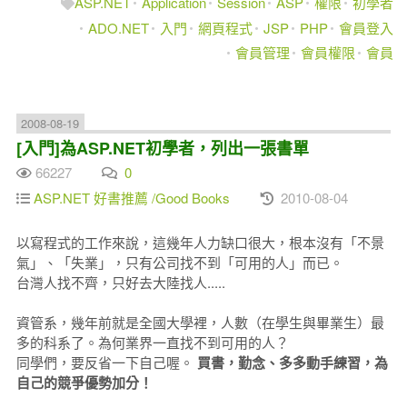
ASP.NET
Application
Session
ASP
權限
初學者
ADO.NET
入門
網頁程式
JSP
PHP
會員登入
會員管理
會員權限
會員
2008-08-19
[入門]為ASP.NET初學者，列出一張書單
66227
0
ASP.NET 好書推薦 /Good Books
2010-08-04
以寫程式的工作來說，這幾年人力缺口很大，根本沒有「不景
氣」、「失業」，只有公司找不到「可用的人」而已。
台灣人找不齊，只好去大陸找人.....
資管系，幾年前就是全國大學裡，人數（在學生與畢業生）最
多的科系了。為何業界一直找不到可用的人？
同學們，要反省一下自己喔。
買書，勤念、多多動手練習，為
自己的競爭優勢加分！