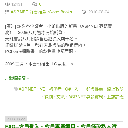
12431
0
ASP.NET 好書推薦 /Good Books
2010-08-04
[廣告] 謝謝各位讀者，小弟出版的新書（ASP.NET專題實
務），2008/八月初才開始鋪貨。
天瓏書局八月份銷售已經進入前十名。
連續好幾個月，都在天瓏書局的暢銷榜內。
PChome網路書店的銷售量也都居冠。
2009/二月，本書也推出「C＃版」。
...繼續閱讀 »
ASP.NET
VB
初學者
C#
入門
好書推薦
線上教學
範例
文魁
ASP.NET專題實務
上課講義
2008-08-27
FAQ--會員登入、會員專屬網頁、會員修改私人資