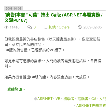
2008-10-03
[廣告]本書 "可能" 推出 C#版 (ASP.NET專題實務 /
文魁P8187)
11416
0
其他 / Others
2009-02-05
但我觀察最近的書店銷售（以天瓏書局為例），像是聖殿祭
司、章立民老師的作品，
C#版的銷售量，已經都高於VB版了。
可見市場有這樣的需求～ 入門的讀者需要兩種語法，各自指
引。
如果有機會推出C#版的話，內容還會追加，大放送。
...繼續閱讀 »
ASP.NET
VB
初學者
電腦書
C#
入門
ASP.NET專題實務