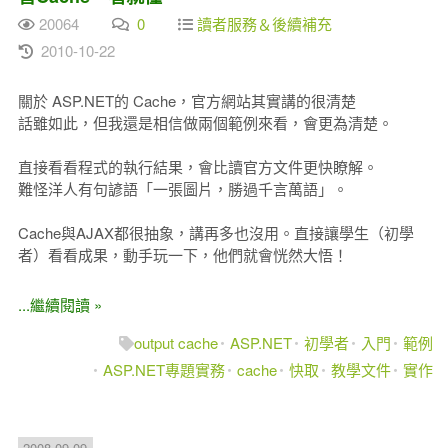
20064
0
讀者服務＆後續補充
2010-10-22
關於 ASP.NET的 Cache，官方網站其實講的很清楚
話雖如此，但我還是相信做兩個範例來看，會更為清楚。
直接看看程式的執行結果，會比讀官方文件更快瞭解。
難怪洋人有句諺語「一張圖片，勝過千言萬語」。
Cache與AJAX都很抽象，講再多也沒用。直接讓學生（初學
者）看看成果，動手玩一下，他們就會恍然大悟！
...繼續閱讀 »
output cache
ASP.NET
初學者
入門
範例
ASP.NET專題實務
cache
快取
教學文件
實作
2008-09-09