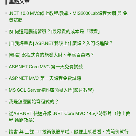
重點文章
.NET 10.0 MVC線上教程/教學 - MIS2000Lab課程大綱 與 免
費試聽
[如何選電腦補習班？]最昂貴的成本是「師資」
[自我評量表] ASP.NET我該上什麼課？入門或進階？
[轉職] 寫程式真的能發大財、年薪百萬嗎？
ASP.NET Core MVC 第一天免費試聽
ASP.NET MVC 第一天課程免費試聽
MS SQL Server資料庫簡易入門(影片教學)
我是怎麼開始寫程式的？
從ASP.NET 快速升級 .NET Core MVC 145小時影片（線上教
程 遠距教學）
讀書 與 上課 --IT技術很簡單啦，隨便上網看看、找範例就行