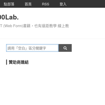
點部落
首頁
RSS
登入
0Lab.
T (Web Form)書籍，也有遠距教學 線上教
贊助商連結