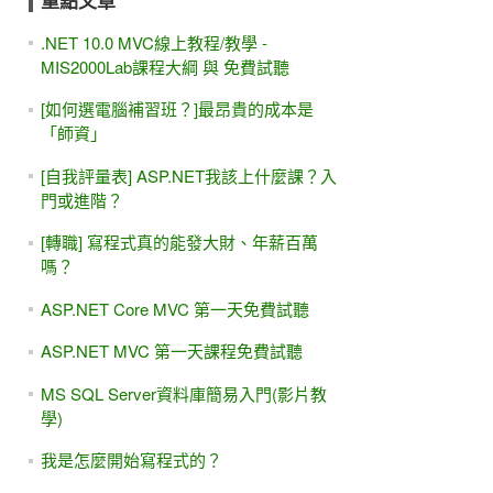
重點文章
.NET 10.0 MVC線上教程/教學 -
MIS2000Lab課程大綱 與 免費試聽
[如何選電腦補習班？]最昂貴的成本是
「師資」
[自我評量表] ASP.NET我該上什麼課？入
門或進階？
[轉職] 寫程式真的能發大財、年薪百萬
嗎？
ASP.NET Core MVC 第一天免費試聽
ASP.NET MVC 第一天課程免費試聽
MS SQL Server資料庫簡易入門(影片教
學)
我是怎麼開始寫程式的？