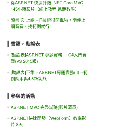
從ASP.NET 快速升級 .NET Core MVC
145小時影片（線上教程 遠距教學）
讀書 與 上課 --IT技術很簡單啦，隨便上
網看看、找範例就行
書籍，勘誤表
[勘誤表]ASP.NET 專題實務 I - C#入門實
戰(VS 2015版)
[勘誤表]下集。ASP.NET專題實務(II) --範
例應用與4.5新功能
參與的活動
ASP.NET MVC 完整試聽(影片清單)
ASP.NET快速開發（WebForm）教學影
片 8天