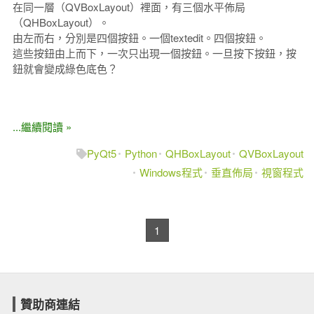
在同一層（QVBoxLayout）裡面，有三個水平佈局
（QHBoxLayout）。
由左而右，分別是四個按鈕。一個textedit。四個按鈕。
這些按鈕由上而下，一次只出現一個按鈕。一旦按下按鈕，按
鈕就會變成綠色底色？
...繼續閱讀 »
PyQt5
Python
QHBoxLayout
QVBoxLayout
Windows程式
垂直佈局
視窗程式
1
贊助商連結