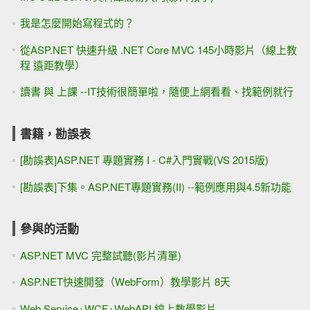
我是怎麼開始寫程式的？
從ASP.NET 快速升級 .NET Core MVC 145小時影片（線上教
程 遠距教學）
讀書 與 上課 --IT技術很簡單啦，隨便上網看看、找範例就行
書籍，勘誤表
[勘誤表]ASP.NET 專題實務 I - C#入門實戰(VS 2015版)
[勘誤表]下集。ASP.NET專題實務(II) --範例應用與4.5新功能
參與的活動
ASP.NET MVC 完整試聽(影片清單)
ASP.NET快速開發（WebForm）教學影片 8天
Web Service+WCF+WebAPI 線上教學影片