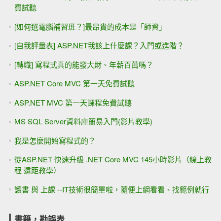
費試聽
[如何選電腦補習班？]最昂貴的成本是「師資」
[自我評量表] ASP.NET我該上什麼課？入門或進階？
[轉職] 寫程式真的能發大財、年薪百萬嗎？
ASP.NET Core MVC 第一天免費試聽
ASP.NET MVC 第一天課程免費試聽
MS SQL Server資料庫簡易入門(影片教學)
我是怎麼開始寫程式的？
從ASP.NET 快速升級 .NET Core MVC 145小時影片（線上教
程 遠距教學）
讀書 與 上課 --IT技術很簡單啦，隨便上網看看、找範例就行
書籍，勘誤表