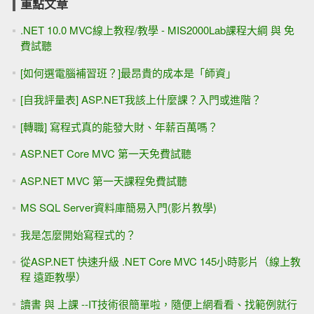
重點文章
.NET 10.0 MVC線上教程/教學 - MIS2000Lab課程大綱 與 免
費試聽
[如何選電腦補習班？]最昂貴的成本是「師資」
[自我評量表] ASP.NET我該上什麼課？入門或進階？
[轉職] 寫程式真的能發大財、年薪百萬嗎？
ASP.NET Core MVC 第一天免費試聽
ASP.NET MVC 第一天課程免費試聽
MS SQL Server資料庫簡易入門(影片教學)
我是怎麼開始寫程式的？
從ASP.NET 快速升級 .NET Core MVC 145小時影片（線上教
程 遠距教學）
讀書 與 上課 --IT技術很簡單啦，隨便上網看看、找範例就行