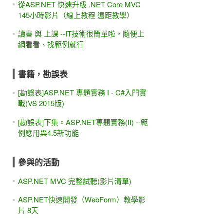
從ASP.NET 快速升級 .NET Core MVC
145小時影片（線上教程 遠距教學）
讀書 與 上課 --IT技術很簡單啦，隨便上
網看看、找範例就行
書籍，勘誤表
[勘誤表]ASP.NET 專題實務 I - C#入門實
戰(VS 2015版)
[勘誤表]下集。ASP.NET專題實務(II) --範
例應用與4.5新功能
參與的活動
ASP.NET MVC 完整試聽(影片清單)
ASP.NET快速開發（WebForm）教學影
片 8天