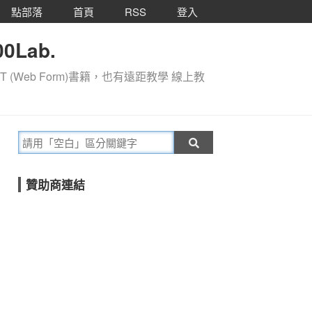
點部落
首頁
RSS
登入
0Lab.
T (Web Form)書籍，也有遠距教學 線上教
贊助商連結