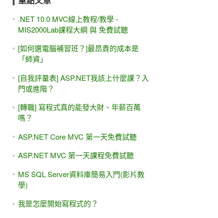
重點文章
.NET 10.0 MVC線上教程/教學 -
MIS2000Lab課程大綱 與 免費試聽
[如何選電腦補習班？]最昂貴的成本是
「師資」
[自我評量表] ASP.NET我該上什麼課？入
門或進階？
[轉職] 寫程式真的能發大財、年薪百萬
嗎？
ASP.NET Core MVC 第一天免費試聽
ASP.NET MVC 第一天課程免費試聽
MS SQL Server資料庫簡易入門(影片教
學)
我是怎麼開始寫程式的？