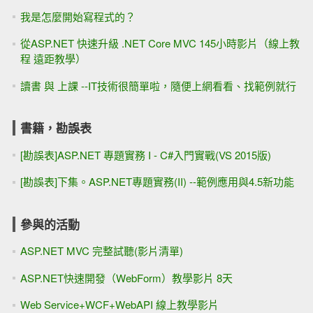
我是怎麼開始寫程式的？
從ASP.NET 快速升級 .NET Core MVC 145小時影片（線上教
程 遠距教學）
讀書 與 上課 --IT技術很簡單啦，隨便上網看看、找範例就行
書籍，勘誤表
[勘誤表]ASP.NET 專題實務 I - C#入門實戰(VS 2015版)
[勘誤表]下集。ASP.NET專題實務(II) --範例應用與4.5新功能
參與的活動
ASP.NET MVC 完整試聽(影片清單)
ASP.NET快速開發（WebForm）教學影片 8天
Web Service+WCF+WebAPI 線上教學影片