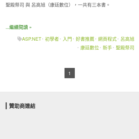
聖殿祭司 與 呂高旭（康廷數位），一共有三本書。
...繼續閱讀 »
ASP.NET
初學者
入門
好書推薦
網頁程式
呂高旭
康廷數位
新手
聖殿祭司
1
贊助商連結