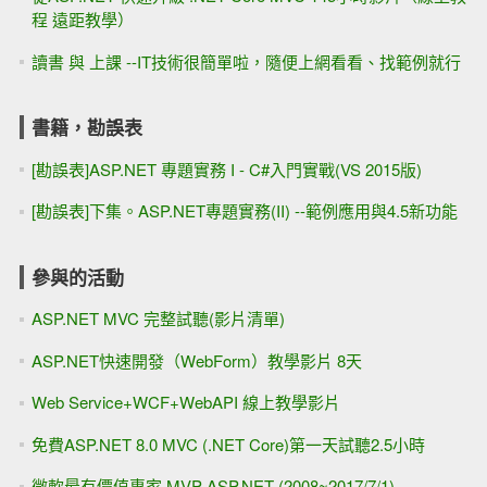
程 遠距教學）
讀書 與 上課 --IT技術很簡單啦，隨便上網看看、找範例就行
書籍，勘誤表
[勘誤表]ASP.NET 專題實務 I - C#入門實戰(VS 2015版)
[勘誤表]下集。ASP.NET專題實務(II) --範例應用與4.5新功能
參與的活動
ASP.NET MVC 完整試聽(影片清單)
ASP.NET快速開發（WebForm）教學影片 8天
Web Service+WCF+WebAPI 線上教學影片
免費ASP.NET 8.0 MVC (.NET Core)第一天試聽2.5小時
微軟最有價值專家 MVP ASP.NET (2008~2017/7/1)