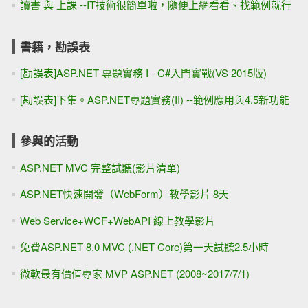
讀書 與 上課 --IT技術很簡單啦，隨便上網看看、找範例就行
書籍，勘誤表
[勘誤表]ASP.NET 專題實務 I - C#入門實戰(VS 2015版)
[勘誤表]下集。ASP.NET專題實務(II) --範例應用與4.5新功能
參與的活動
ASP.NET MVC 完整試聽(影片清單)
ASP.NET快速開發（WebForm）教學影片 8天
Web Service+WCF+WebAPI 線上教學影片
免費ASP.NET 8.0 MVC (.NET Core)第一天試聽2.5小時
微軟最有價值專家 MVP ASP.NET (2008~2017/7/1)