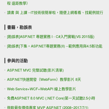
程 遠距教學）
讀書 與 上課 --IT技術很簡單啦，隨便上網看看、找範例就行
書籍，勘誤表
[勘誤表]ASP.NET 專題實務 I - C#入門實戰(VS 2015版)
[勘誤表]下集。ASP.NET專題實務(II) --範例應用與4.5新功能
參與的活動
ASP.NET MVC 完整試聽(影片清單)
ASP.NET快速開發（WebForm）教學影片 8天
Web Service+WCF+WebAPI 線上教學影片
免費ASP.NET 8.0 MVC (.NET Core)第一天試聽2.5小時
微軟最有價值專家 MVP ASP.NET (2008~2017/7/1)