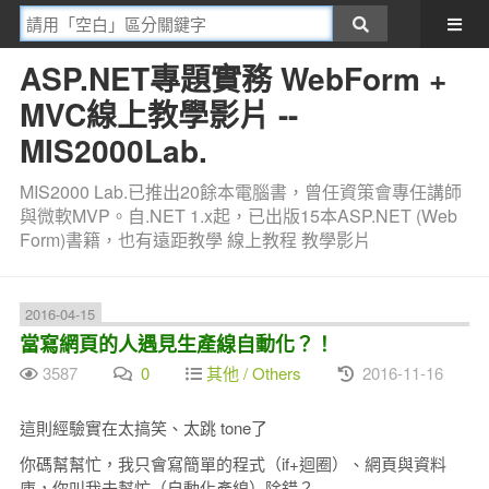
ASP.NET專題實務 WebForm +
MVC線上教學影片 --
MIS2000Lab.
MIS2000 Lab.已推出20餘本電腦書，曾任資策會專任講師
與微軟MVP。自.NET 1.x起，已出版15本ASP.NET (Web
Form)書籍，也有遠距教學 線上教程 教學影片
2016-04-15
當寫網頁的人遇見生產線自動化？！
3587
0
其他 / Others
2016-11-16
這則經驗實在太搞笑、太跳 tone了
你碼幫幫忙，我只會寫簡單的程式（if+迴圈）、網頁與資料
庫，你叫我去幫忙（自動化產線）除錯？