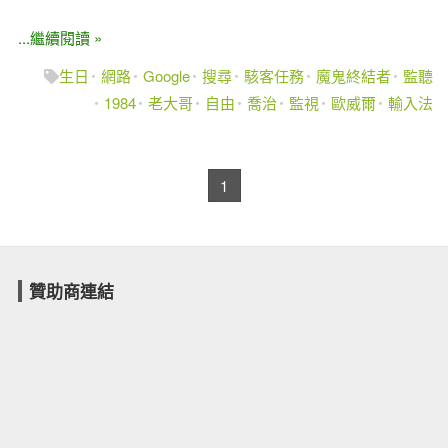
...繼續閱讀 »
生日
網路
Google
搜尋
駭客任務
魔鬼終結者
監聽
1984
老大哥
自由
喬治
監視
歐威爾
輸入法
1
贊助商連結