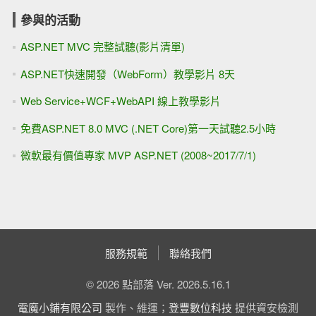
參與的活動
ASP.NET MVC 完整試聽(影片清單)
ASP.NET快速開發（WebForm）教學影片 8天
Web Service+WCF+WebAPI 線上教學影片
免費ASP.NET 8.0 MVC (.NET Core)第一天試聽2.5小時
微軟最有價值專家 MVP ASP.NET (2008~2017/7/1)
服務規範
聯絡我們
© 2026 點部落 Ver. 2026.5.16.1
電魔小鋪有限公司
製作、維運；
登豐數位科技
提供資安檢測