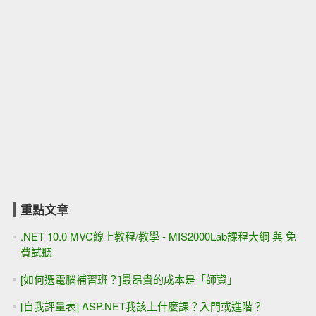
重點文章
.NET 10.0 MVC線上教程/教學 - MIS2000Lab課程大綱 與 免
費試聽
[如何選電腦補習班？]最昂貴的成本是「師資」
[自我評量表] ASP.NET我該上什麼課？入門或進階？