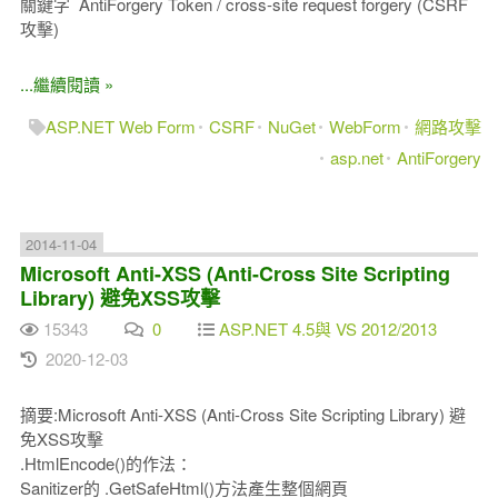
關鍵字 AntiForgery Token / cross-site request forgery (CSRF
攻擊)
...繼續閱讀 »
ASP.NET Web Form
CSRF
NuGet
WebForm
網路攻擊
asp.net
AntiForgery
2014-11-04
Microsoft Anti-XSS (Anti-Cross Site Scripting
Library) 避免XSS攻擊
15343
0
ASP.NET 4.5與 VS 2012/2013
2020-12-03
摘要:Microsoft Anti-XSS (Anti-Cross Site Scripting Library) 避
免XSS攻擊
.HtmlEncode()的作法：
Sanitizer的 .GetSafeHtml()方法產生整個網頁