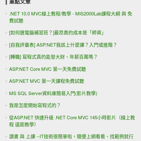
重點文章
.NET 10.0 MVC線上教程/教學 - MIS2000Lab課程大綱 與 免
費試聽
[如何選電腦補習班？]最昂貴的成本是「師資」
[自我評量表] ASP.NET我該上什麼課？入門或進階？
[轉職] 寫程式真的能發大財、年薪百萬嗎？
ASP.NET Core MVC 第一天免費試聽
ASP.NET MVC 第一天課程免費試聽
MS SQL Server資料庫簡易入門(影片教學)
我是怎麼開始寫程式的？
從ASP.NET 快速升級 .NET Core MVC 145小時影片（線上教
程 遠距教學）
讀書 與 上課 --IT技術很簡單啦，隨便上網看看、找範例就行