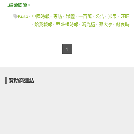
...繼續閱讀 »
Kuso
中國時報
專訪
媒體
一百萬
公告
米果
旺旺
給我報報
華盛頓時報
馮光遠
蔡大亨
錢衷時
1
贊助商連結