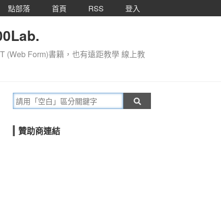
點部落
首頁
RSS
登入
0Lab.
T (Web Form)書籍，也有遠距教學 線上教
贊助商連結