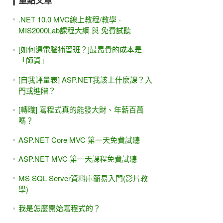
重點文章
.NET 10.0 MVC線上教程/教學 -
MIS2000Lab課程大綱 與 免費試聽
[如何選電腦補習班？]最昂貴的成本是
「師資」
[自我評量表] ASP.NET我該上什麼課？入
門或進階？
[轉職] 寫程式真的能發大財、年薪百萬
嗎？
ASP.NET Core MVC 第一天免費試聽
ASP.NET MVC 第一天課程免費試聽
MS SQL Server資料庫簡易入門(影片教
學)
我是怎麼開始寫程式的？