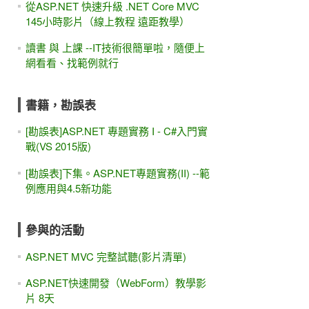
從ASP.NET 快速升級 .NET Core MVC
145小時影片（線上教程 遠距教學）
讀書 與 上課 --IT技術很簡單啦，隨便上
網看看、找範例就行
書籍，勘誤表
[勘誤表]ASP.NET 專題實務 I - C#入門實
戰(VS 2015版)
[勘誤表]下集。ASP.NET專題實務(II) --範
例應用與4.5新功能
參與的活動
ASP.NET MVC 完整試聽(影片清單)
ASP.NET快速開發（WebForm）教學影
片 8天