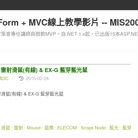
orm + MVC線上教學影片 -- MIS200
資策會專任講師與微軟MVP。自.NET 1.x起，已出版15本ASP.NE
de 雷射滑鼠(有線) & EX-G 藍芽藍光鼠
與3C
2015-03-24
雷射滑鼠(有線) & EX-G 藍芽藍光鼠
滑鼠
雷射
Mouse
鼠標
ELECOM
Scope Node
藍光
藍芽