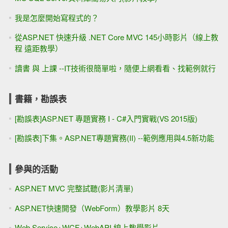
我是怎麼開始寫程式的？
從ASP.NET 快速升級 .NET Core MVC 145小時影片（線上教
程 遠距教學）
讀書 與 上課 --IT技術很簡單啦，隨便上網看看、找範例就行
書籍，勘誤表
[勘誤表]ASP.NET 專題實務 I - C#入門實戰(VS 2015版)
[勘誤表]下集。ASP.NET專題實務(II) --範例應用與4.5新功能
參與的活動
ASP.NET MVC 完整試聽(影片清單)
ASP.NET快速開發（WebForm）教學影片 8天
Web Service+WCF+WebAPI 線上教學影片