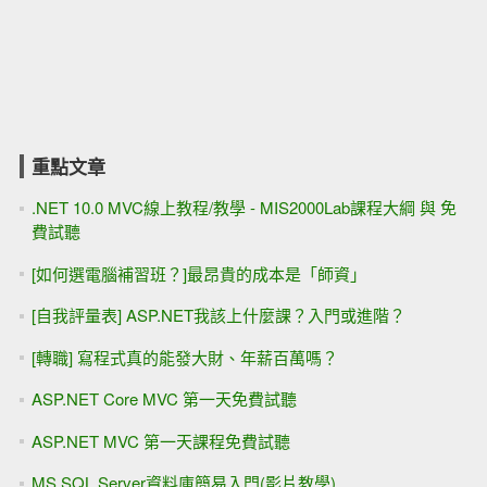
重點文章
.NET 10.0 MVC線上教程/教學 - MIS2000Lab課程大綱 與 免
費試聽
[如何選電腦補習班？]最昂貴的成本是「師資」
[自我評量表] ASP.NET我該上什麼課？入門或進階？
[轉職] 寫程式真的能發大財、年薪百萬嗎？
ASP.NET Core MVC 第一天免費試聽
ASP.NET MVC 第一天課程免費試聽
MS SQL Server資料庫簡易入門(影片教學)