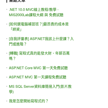
重點文章
.NET 10.0 MVC線上教程/教學 -
MIS2000Lab課程大綱 與 免費試聽
[如何選電腦補習班？]最昂貴的成本是
「師資」
[自我評量表] ASP.NET我該上什麼課？入
門或進階？
[轉職] 寫程式真的能發大財、年薪百萬
嗎？
ASP.NET Core MVC 第一天免費試聽
ASP.NET MVC 第一天課程免費試聽
MS SQL Server資料庫簡易入門(影片教
學)
我是怎麼開始寫程式的？