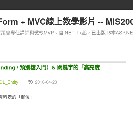
orm + MVC線上教學影片 -- MIS200
資策會專任講師與微軟MVP。自.NET 1.x起，已出版15本ASP.NE
 Binding / 類別檔入門）& 關鍵字的「高亮度
L_Entity
2016-04-23
應資料表的「欄位」