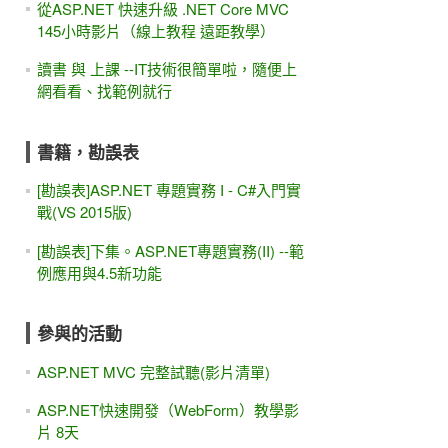
從ASP.NET 快速升級 .NET Core MVC
145小時影片（線上教程 遠距教學）
讀書 與 上課 --IT技術很簡單啦，隨便上
網看看、找範例就行
書籍，勘誤表
[勘誤表]ASP.NET 專題實務 I - C#入門實
戰(VS 2015版)
[勘誤表]下集。ASP.NET專題實務(II) --範
例應用與4.5新功能
參與的活動
ASP.NET MVC 完整試聽(影片清單)
ASP.NET快速開發（WebForm）教學影
片 8天