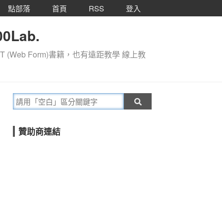
點部落
首頁
RSS
登入
0Lab.
T (Web Form)書籍，也有遠距教學 線上教
贊助商連結