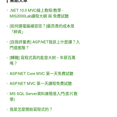
重點文章
.NET 10.0 MVC線上教程/教學 -
MIS2000Lab課程大綱 與 免費試聽
[如何選電腦補習班？]最昂貴的成本是
「師資」
[自我評量表] ASP.NET我該上什麼課？入
門或進階？
[轉職] 寫程式真的能發大財、年薪百萬
嗎？
ASP.NET Core MVC 第一天免費試聽
ASP.NET MVC 第一天課程免費試聽
MS SQL Server資料庫簡易入門(影片教
學)
我是怎麼開始寫程式的？