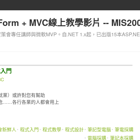
orm + MVC線上教學影片 -- MIS200
資策會專任講師與微軟MVP。自.NET 1.x起，已出版15本ASP.NE
式入門
3C
就業）或許對您有幫助
念……各行各業的人都會用上
會新鮮人
程式入門
程式教學
程式設計
筆記型電腦
筆電採購
電腦採購
筆記本採購