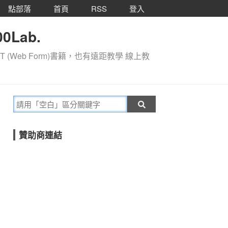
點部落
首頁
RSS
登入
0Lab.
T (Web Form)書籍，也有遠距教學 線上教
贊助商連結