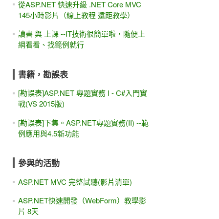
從ASP.NET 快速升級 .NET Core MVC
145小時影片（線上教程 遠距教學）
讀書 與 上課 --IT技術很簡單啦，隨便上
網看看、找範例就行
書籍，勘誤表
[勘誤表]ASP.NET 專題實務 I - C#入門實
戰(VS 2015版)
[勘誤表]下集。ASP.NET專題實務(II) --範
例應用與4.5新功能
參與的活動
ASP.NET MVC 完整試聽(影片清單)
ASP.NET快速開發（WebForm）教學影
片 8天