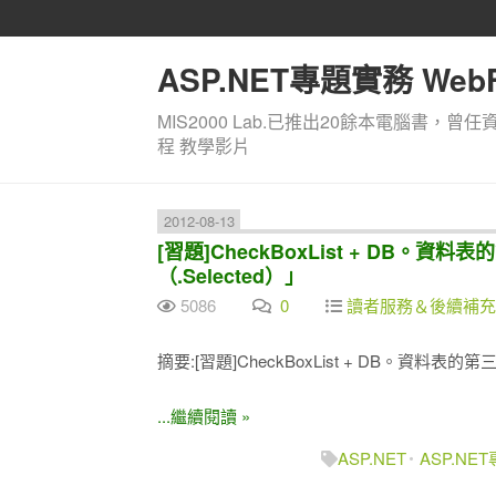
ASP.NET專題實務 WebF
MIS2000 Lab.已推出20餘本電腦書，曾任
程 教學影片
2012-08-13
[習題]CheckBoxList + DB
（.Selected）」
5086
0
讀者服務＆後續補充
摘要:[習題]CheckBoxList + DB。資
...繼續閱讀 »
ASP.NET
ASP.NE