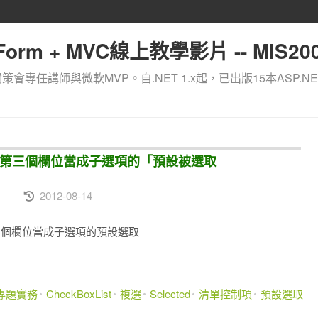
orm + MVC線上教學影片 -- MIS200
資策會專任講師與微軟MVP。自.NET 1.x起，已出版15本ASP.NE
。資料表的第三個欄位當成子選項的「預設被選取
2012-08-14
料表的第三個欄位當成子選項的預設選取
T專題實務
CheckBoxList
複選
Selected
清單控制項
預設選取