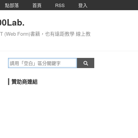
點部落
首頁
RSS
登入
0Lab.
T (Web Form)書籍，也有遠距教學 線上教
贊助商連結