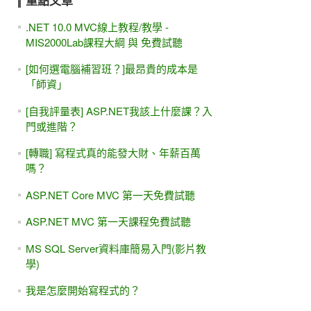
重點文章
.NET 10.0 MVC線上教程/教學 -
MIS2000Lab課程大綱 與 免費試聽
[如何選電腦補習班？]最昂貴的成本是
「師資」
[自我評量表] ASP.NET我該上什麼課？入
門或進階？
[轉職] 寫程式真的能發大財、年薪百萬
嗎？
ASP.NET Core MVC 第一天免費試聽
ASP.NET MVC 第一天課程免費試聽
MS SQL Server資料庫簡易入門(影片教
學)
我是怎麼開始寫程式的？