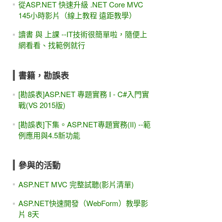
從ASP.NET 快速升級 .NET Core MVC
145小時影片（線上教程 遠距教學）
讀書 與 上課 --IT技術很簡單啦，隨便上
網看看、找範例就行
書籍，勘誤表
[勘誤表]ASP.NET 專題實務 I - C#入門實
戰(VS 2015版)
[勘誤表]下集。ASP.NET專題實務(II) --範
例應用與4.5新功能
參與的活動
ASP.NET MVC 完整試聽(影片清單)
ASP.NET快速開發（WebForm）教學影
片 8天